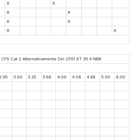
X
X
X
X
X
X
X
X
 1 CFS Cat 2 Alternativamente Din 2391 ST 35.4 NBK
2.95
3.00
3.25
3.66
4.00
4.06
4.88
5.00
6.00