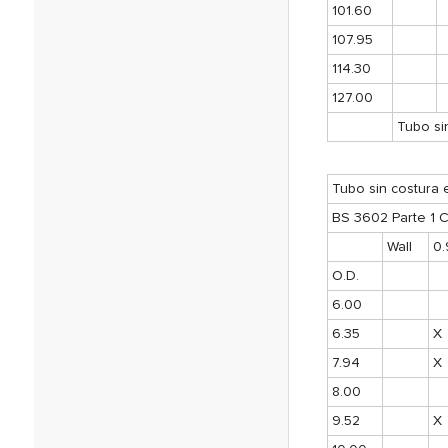
101.60
107.95
114.30
127.00
Tubo si
Tubo sin costura 
BS 3602 Parte 1 C
Wall
0.
O.D.
6.00
6.35
X
7.94
X
8.00
9.52
X