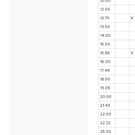
10.00
12.00
12.70
X
13.50
14.00
15.00
15.88
X
16.00
17.46
18.00
19.05
20.00
21.43
22.00
22.22
25.00