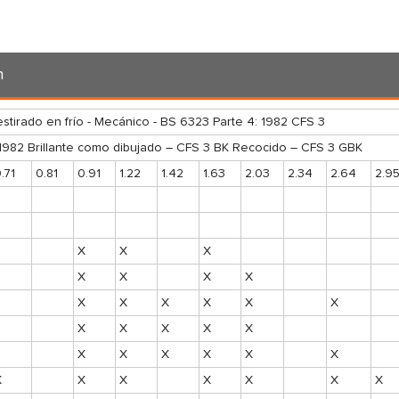
n
estirado en frío - Mecánico - BS 6323 Parte 4: 1982 CFS 3
1982 Brillante como dibujado – CFS 3 BK Recocido – CFS 3 GBK
.71
0.81
0.91
1.22
1.42
1.63
2.03
2.34
2.64
2.9
X
X
X
X
X
X
X
X
X
X
X
X
X
X
X
X
X
X
X
X
X
X
X
X
X
X
X
X
X
X
X