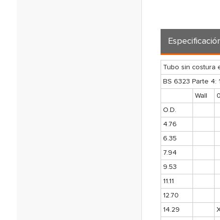
Especificació
Tubo sin costura 
BS 6323 Parte 4: 
Wall
0
O.D.
4.76
6.35
7.94
9.53
11.11
12.70
14.29