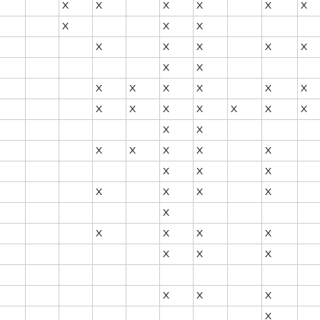
X
X
X
X
X
X
X
X
X
X
X
X
X
X
X
X
X
X
X
X
X
X
X
X
X
X
X
X
X
X
X
X
X
X
X
X
X
X
X
X
X
X
X
X
X
X
X
X
X
X
X
X
X
X
X