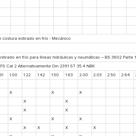
n costura estirado en frío - Mecánico
estirado en frío para líneas hidráulicas y neumáticas – BS 3602 Parte
FS Cat 2 Alternativamente Din 2391 ST 35.4 NBK
91
1.00
1.22
1.42
1.50
1.63
2.00
2.03
2.50
2.64
X
X
X
X
X
X
X
X
X
X
X
X
X
X