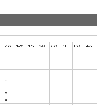
5
3.25
4.06
4.76
4.88
6.35
7.94
9.53
12.70
X
X
X