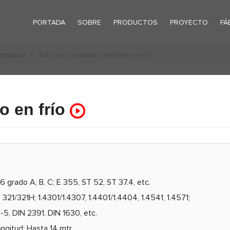
PORTADA
SOBRE
PRODUCTOS
PROYECTO
FÁ
oldadura
> Tubo sin soldadura estirado en frío
o en frío
 grado A, B, C; E 355, ST 52, ST 37.4, etc.
321/321H; 1.4301/1.4307, 1.4401/1.4404, 1.4541, 1.4571;
5, DIN 2391, DIN 1630, etc.
ngitud: Hasta 14 mtr