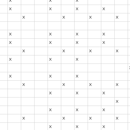
X
X
X
X
X
X
X
X
X
X
X
X
X
X
X
X
X
X
X
X
X
X
X
X
X
X
X
X
X
X
X
X
X
X
X
X
X
X
X
X
X
X
X
X
X
X
X