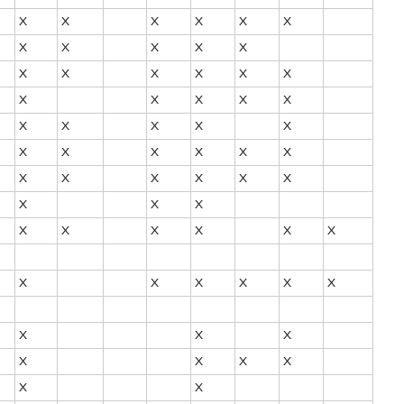
X
X
X
X
X
X
X
X
X
X
X
X
X
X
X
X
X
X
X
X
X
X
X
X
X
X
X
X
X
X
X
X
X
X
X
X
X
X
X
X
X
X
X
X
X
X
X
X
X
X
X
X
X
X
X
X
X
X
X
X
X
X
X