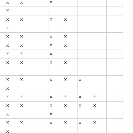
X
X
X
X
X
X
X
X
X
X
X
X
X
X
X
X
X
X
X
X
X
X
X
X
X
X
X
X
X
X
X
X
X
X
X
X
X
X
X
X
X
X
X
X
X
X
X
X
X
X
X