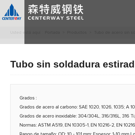
Usted está aquí :
Portada
>
Productos
>
Tubo de acero sin s
Tubo sin soldadura estirad
Grados :
Grados de acero al carbono: SAE 1020, 1026, 1035; A 106
Grados de acero inoxidable: 304/304L, 316/316L, 316 Ti, 
Normas: ASTM A519, EN 10305-1, EN 10216-2, EN 10216-
Rango de tamaño: OD: 10 - 101 mm; Espesor: 1-10 mm Lo