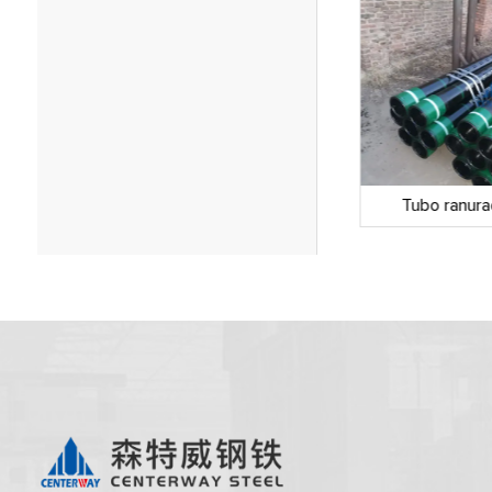
Casquillo API 5ct
Tubo ranura