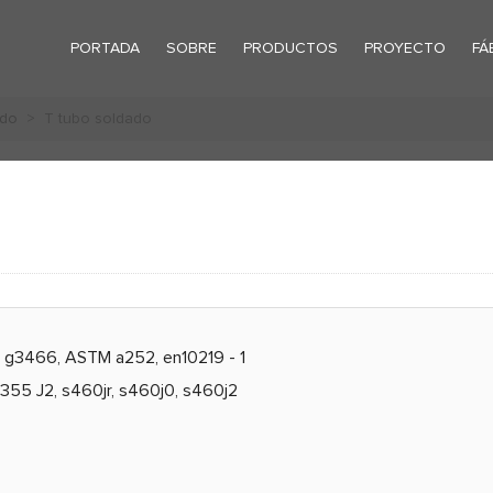
PORTADA
SOBRE
PRODUCTOS
PROYECTO
FÁ
ado
> T tubo soldado
S g3466, ASTM a252, en10219 - 1
 s355 J2, s460jr, s460j0, s460j2