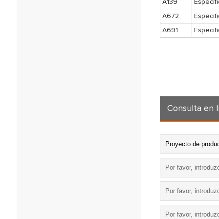
A139
Especif
A672
Especif
A691
Especif
Consulta en l