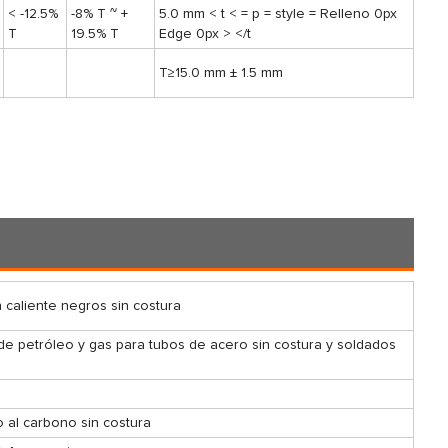
< -12.5%
-8% T ~ +
5.0 mm < t < = p = style = Relleno 0px
T
19.5% T
Edge 0px > </t
T≥15.0 mm ± 1.5 mm
 caliente negros sin costura
 de petróleo y gas para tubos de acero sin costura y soldados
o al carbono sin costura