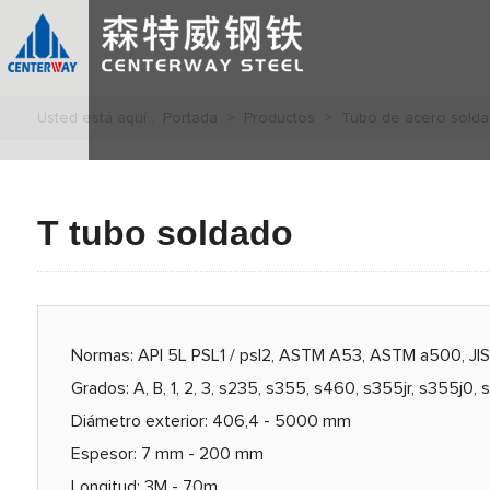
Usted está aquí :
Portada
>
Productos
>
Tubo de acero sold
T tubo soldado
Normas: API 5L PSL1 / psl2, ASTM A53, ASTM a500, JI
Grados: A, B, 1, 2, 3, s235, s355, s460, s355jr, s355j0,
Diámetro exterior: 406,4 - 5000 mm
Espesor: 7 mm - 200 mm
Longitud: 3M - 70m