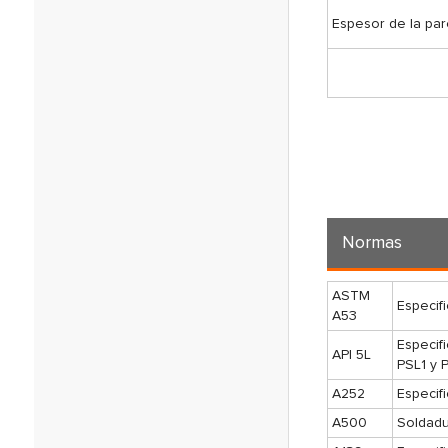
Espesor de la pa
Normas
ASTM
Especif
A53
Especif
API 5L
PSL1 y 
A252
Especif
A500
Soldadu