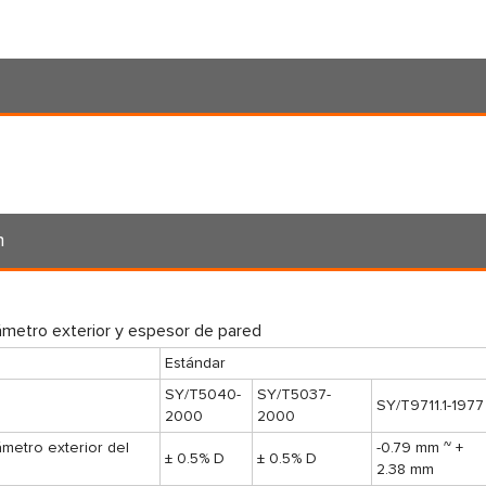
n
ámetro exterior y espesor de pared
Estándar
SY/T5040-
SY/T5037-
SY/T9711.1-1977
2000
2000
ámetro exterior del
-0.79 mm ~ +
± 0.5% D
± 0.5% D
2.38 mm