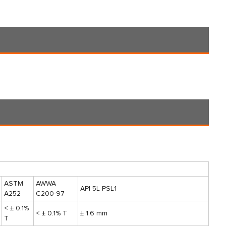
ASTM
AWWA
API 5L PSL1
A252
C200-97
< ± 0.1%
< ± 0.1% T
± 1.6 mm
T