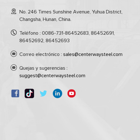
No. 246 Times Sunshine Avenue, Yuhua District,
Changsha, Hunan, China.
Teléfono : 0086-731-86452683, 86452691,
86452692, 86452693
Correo electrónico :
sales@centerwaysteel.com
Quejas y sugerencias :
suggest@centerwaysteel.com