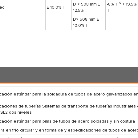
D < 508 mm ±
-8% T ~ + 19.5%
red
± 10.0% T
12.5% T
T
D> 508 mm ±
10.0% T
icación estándar para la soldadura de tubos de acero galvanizados en
icaciones de tuberías Sistemas de transporte de tuberías industriales
PSL2 dos niveles
icación estándar para pilas de tubos de acero soldadas y sin costura
ra en frío circular y en forma de y especificaciones de tubos de acer