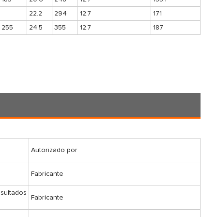
22.2
294
12.7
171
255
24.5
355
12.7
187
Autorizado por
Fabricante
esultados
Fabricante