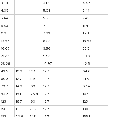
3.38
4.85
4.47
4.05
5.08
5.41
5.44
5.5
7.48
8.63
7
11.41
11.3
7.62
15.3
13.57
8.08
18.63
16.07
8.56
22.3
21.77
9.53
30,9
28.26
10.97
42.5
42.5
10.3
53.1
12.7
64.6
60.3
12.7
81.5
12.7
81.5
79.7
14.3
109
12.7
97.4
94.3
15.1
126.4
12.7
107
123
16.7
160
12.7
123
156
19
206
12.7
130
183
20.6
248
12.7
155.1