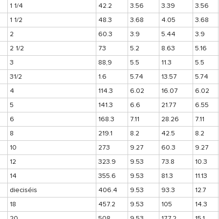
1 1/4
42.2
3.56
3.39
3.56
1 1/2
48.3
3.68
4.05
3.68
2
60.3
3.9
5.44
3.9
2 1/2
73
5.2
8.63
5.16
3
88,9
5.5
11.3
5.5
31/2
1.6
5.74
13.57
5.74
4
114.3
6.02
16.07
6.02
5
141.3
6.6
21.77
6.55
6
168.3
7.11
28.26
7.11
8
219.1
8.2
42.5
8.2
10
273
9.27
60.3
9.27
12
323.9
9.53
73.8
10.3
14
355.6
9.53
81.3
11.13
dieciséis
406.4
9.53
93.3
12.7
18
457.2
9.53
105
14.3
20
508
9.53
177.2
15.1