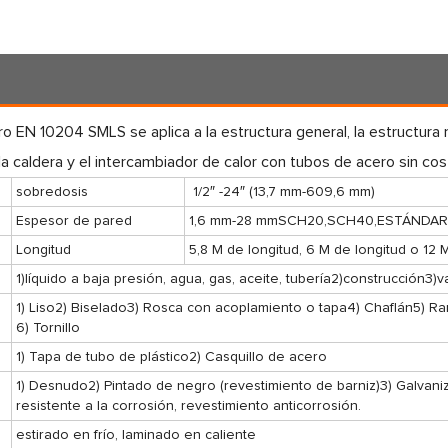
ro EN 10204 SMLS se aplica a la estructura general, la estructura
a caldera y el intercambiador de calor con tubos de acero sin costu
sobredosis
1/2″ -24″ (13,7 mm-609,6 mm)
Espesor de pared
1,6 mm-28 mmSCH20,SCH40,ESTÁNDAR
Longitud
5,8 M de longitud, 6 M de longitud o 12 
1)líquido a baja presión, agua, gas, aceite, tubería2)construcción3)va
1) Liso2) Biselado3) Rosca con acoplamiento o tapa4) Chaflán5) R
6) Tornillo
1) Tapa de tubo de plástico2) Casquillo de acero
1) Desnudo2) Pintado de negro (revestimiento de barniz)3) Galvaniz
resistente a la corrosión, revestimiento anticorrosión.
estirado en frío, laminado en caliente