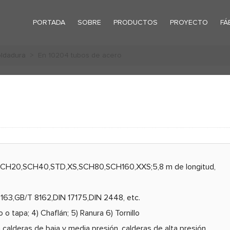
PORTADA
SOBRE
PRODUCTOS
PROYECTO
FÁ
oldadura
> En 10204 tubos de acero
mSCH20,SCH40,STD,XS,SCH80,SCH160,XXS;5,8 m de longitud,
63,GB/T 8162,DIN 17175,DIN 2448, etc.
 o tapa; 4) Chaflán; 5) Ranura 6) Tornillo
alderas de baja y media presión, calderas de alta presión,