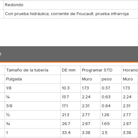
Redondo
Con prueba hidráulica, corriente de Foucault, prueba infrarroja
n
Tamaño de la tubería
DE mm
Programar STD
Horari
Pulgada
Muro
peso
Muro
1/8
10.3
1.73
0.37
1.73
¼
13.7
2.24
0,63
2.24
3/8
17.1
2.31
0.84
2.31
½
21.3
2.77
1.26
2.77
¾
26.7
2.87
1.69
2.87
1
33.4
3.38
2.5
3.38