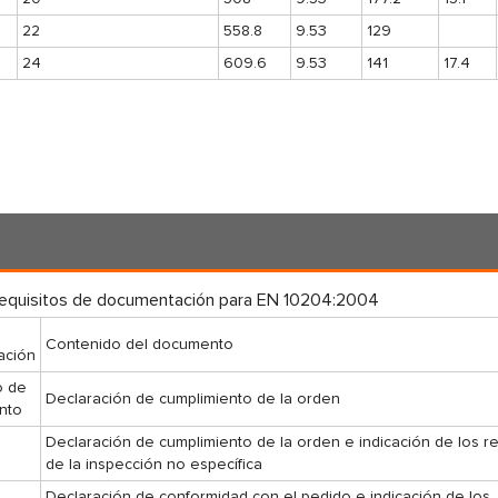
22
558.8
9.53
129
24
609.6
9.53
141
17.4
requisitos de documentación para EN 10204:2004
Contenido del documento
ación
o de
Declaración de cumplimiento de la orden
nto
Declaración de cumplimiento de la orden e indicación de los r
de la inspección no específica
Declaración de conformidad con el pedido e indicación de los