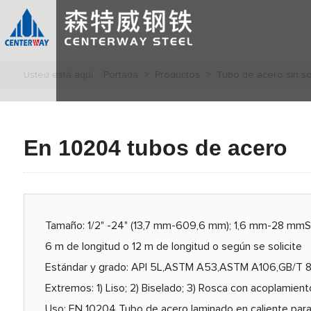
Usted está aquí :
Portada
>
Productos
>
Tubo de acero sin s
En 10204 tubos de acero
Tamaño: 1/2" -24" (13,7 mm-609,6 mm); 1,6 mm-28 m
6 m de longitud o 12 m de longitud o según se solicite
Estándar y grado: API 5L,ASTM A53,ASTM A106,GB/T 81
Extremos: 1) Liso; 2) Biselado; 3) Rosca con acoplamiento
Uso: EN 10204 Tubo de acero laminado en caliente para c