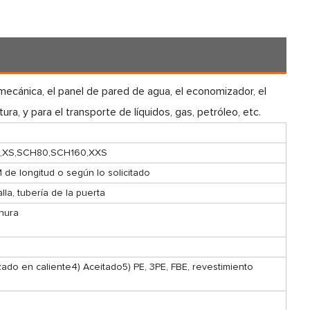
 mecánica, el panel de pared de agua, el economizador, el
ra, y para el transporte de líquidos, gas, petróleo, etc.
,XS,SCH80,SCH160,XXS
M de longitud o según lo solicitado
lla, tubería de la puerta
anura
ado en caliente4) Aceitado5) PE, 3PE, FBE, revestimiento