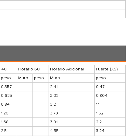
o 40
Horario 60
Horario Adicional
Fuerte (XS)
peso
Muro
peso
Muro
peso
0.357
2.41
0.47
0.625
3.02
0.804
0.84
3.2
1.1
1.26
3.73
1.62
1.68
3.91
2.2
2.5
4.55
3.24