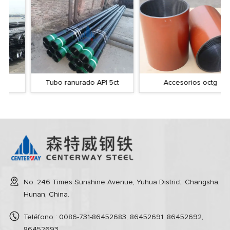
Tubo ranurado API 5ct
Accesorios octg
No. 246 Times Sunshine Avenue, Yuhua District, Changsha,
Hunan, China.
Teléfono : 0086-731-86452683, 86452691, 86452692,
86452693