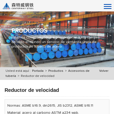
PRODUCTOS
Estamos comprometidos a proporcionar a los clientes
de todo el mundo un servicio de ventanilla única de
productos de tubería de acero.
Usted está aquí :
Portada
>
Productos
>
Accesorios de
Volver
tubería
> Reductor de velocidad
Reductor de velocidad
Normas: ASME b16.9, din2615, JIS b2312, ASME b16.11
Material: acero al carbono ASTM a234 wpb,