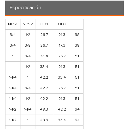
Especificación
NPS1
NPS2
OD1
OD2
H
3/4
1/2
26.7
21.3
38
3/4
3/8
26.7
17.3
38
1
3/4
33.4
26.7
51
1
1/2
33.4
21.3
51
1-1/4
1
42.2
33.4
51
1-1/4
3/4
42.2
26.7
51
1-1/4
1/2
42.2
21.3
51
1-1/2
1-1/4
48.3
42.2
64
1-1/2
1
48.3
33.4
64