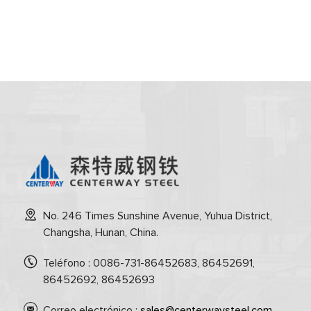
No. 246 Times Sunshine Avenue, Yuhua District,
Changsha, Hunan, China.
Teléfono : 0086-731-86452683, 86452691,
86452692, 86452693
Correo electrónico :
sales@centerwaysteel.com