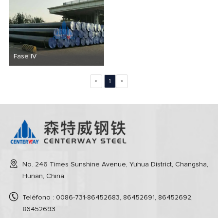
Fase IV
<
1
>
No. 246 Times Sunshine Avenue, Yuhua District, Changsha,
Hunan, China.
Teléfono : 0086-731-86452683, 86452691, 86452692,
86452693