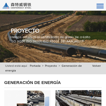
PROYECTO
Hemos obtenido la certificación de grado de crédito
ISO 9001, ISO 14001, ISO 45001, CE, AAA, etc.
Usted está aquí :
Portada
>
Proyecto
>
Generación de
Volver
energía
GENERACIÓN DE ENERGÍA