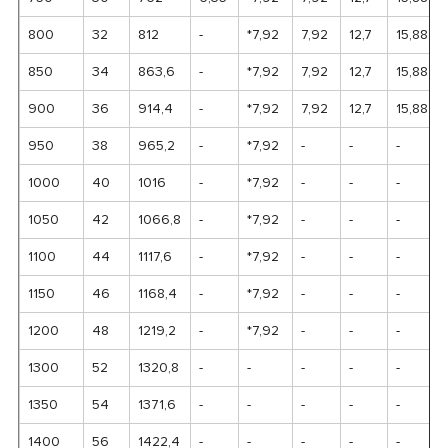
800
32
812
-
*7,92
7,92
12,7
15,88
850
34
863,6
-
*7,92
7,92
12,7
15,88
900
36
914,4
-
*7,92
7,92
12,7
15,88
950
38
965,2
-
*7,92
-
-
-
1000
40
1016
-
*7,92
-
-
-
1050
42
1066,8
-
*7,92
-
-
-
1100
44
1117,6
-
*7,92
-
-
-
1150
46
1168,4
-
*7,92
-
-
-
1200
48
1219,2
-
*7,92
-
-
-
1300
52
1320,8
-
-
-
-
-
1350
54
1371,6
-
-
-
-
-
1400
56
1422,4
-
-
-
-
-