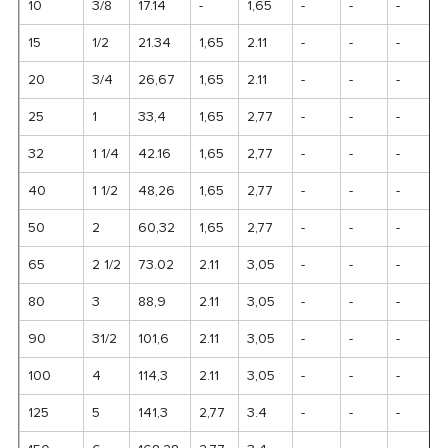
10
3/8
17.14
-
1,65
-
-
-
15
1/2
21.34
1,65
2.11
-
-
-
20
3/4
26,67
1,65
2.11
-
-
-
25
1
33,4
1,65
2,77
-
-
-
32
1 1/4
42.16
1,65
2,77
-
-
-
40
1 1/2
48,26
1,65
2,77
-
-
-
50
2
60,32
1,65
2,77
-
-
-
65
2 1/2
73.02
2.11
3,05
-
-
-
80
3
88,9
2.11
3,05
-
-
-
90
31/2
101,6
2.11
3,05
-
-
-
100
4
114,3
2.11
3,05
-
-
-
125
5
141,3
2,77
3.4
-
-
-