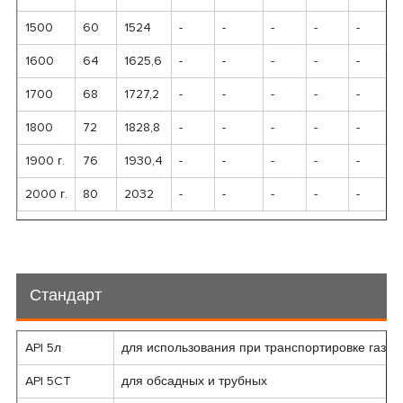
1500
60
1524
-
-
-
-
-
1600
64
1625,6
-
-
-
-
-
1700
68
1727,2
-
-
-
-
-
1800
72
1828,8
-
-
-
-
-
1900 г.
76
1930,4
-
-
-
-
-
2000 г.
80
2032
-
-
-
-
-
Стандарт
API 5л
для использования при транспортировке газа,
API 5CT
для обсадных и трубных