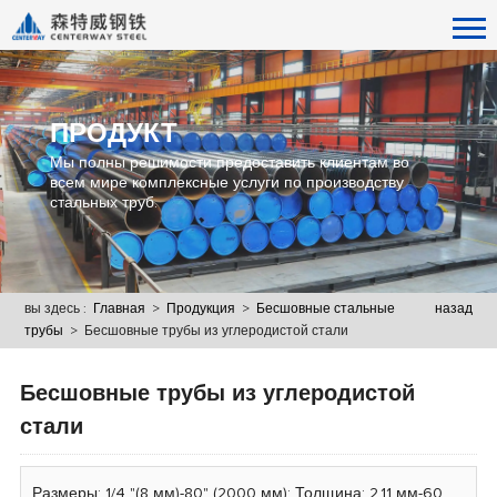
ПРОДУКТ
Мы полны решимости предоставить клиентам во
всем мире комплексные услуги по производству
стальных труб.
вы здесь :
Главная
>
Продукция
>
Бесшовные стальные
назад
трубы
> Бесшовные трубы из углеродистой стали
Бесшовные трубы из углеродистой
стали
Размеры: 1/4 "(8 мм)-80" (2000 мм); Толщина: 2,11 мм-60