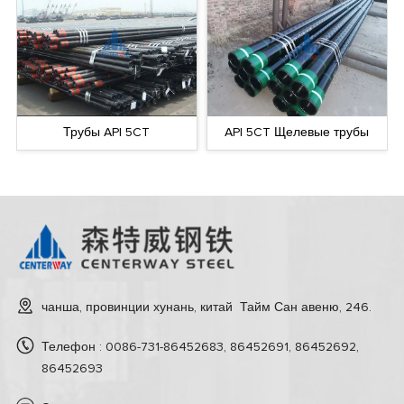
Трубы API 5CT
API 5CT Щелевые трубы
чанша, провинции хунань, китай Тайм Сан авеню, 246.
Телефон : 0086-731-86452683, 86452691, 86452692,
86452693