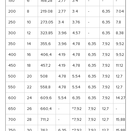
150
6
168,28
2,77
3.4
-
-
-
200
8
219.08
2,77
3.4
-
6,35
7.04
250
10
273,05
3.4
3,76
-
6,35
7,8
300
12
323,85
3,96
4,57
-
6,35
8,38
350
14
355,6
3,96
4,78
6,35
7,92
9,52
400
16
406,4
4.19
4,78
6,35
7,92
9,52
450
18
457,2
4.19
4,78
6,35
7,92
11.12
500
20
508
4,78
5,54
6,35
7,92
12,7
550
22
558,8
4,78
5,54
6,35
7,92
12,7
600
24
609,6
5,54
6,35
6,35
7,92
14.27
650
26
660,4
-
*7,92
7,92
12,7
-
700
28
711,2
-
*7,92
7,92
12,7
15,88
750
30
762
6,35
*7,92
7,92
12,7
15,88