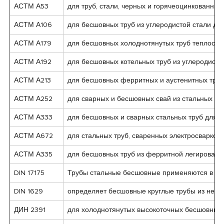
АСТМ А53
для труб, стали, черных и горячеоцинкованны
АСТМ А106
для бесшовных труб из углеродистой стали дл
АСТМ А179
для бесшовных холоднотянутых труб теплообме
АСТМ А192
для бесшовных котельных труб из углеродисто
АСТМ А213
для бесшовных ферритных и аустенитных труб 
АСТМ А252
для сварных и бесшовных свай из стальных тр
АСТМ А333
для бесшовных и сварных стальных труб для э
АСТМ А672
для стальных труб, сваренных электросварко
АСТМ А335
для бесшовных труб из ферритной легированн
DIN 17175
Трубы стальные бесшовные применяются в коте
DIN 1629
определяет бесшовные круглые трубы из нелег
ДИН 2391
для холоднотянутых высокоточных бесшовных 