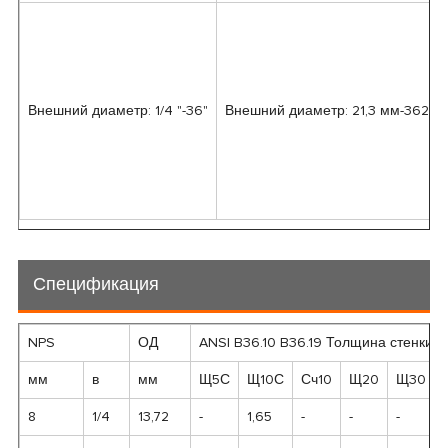
Внешний диаметр: 1/4 "-36"
Внешний диаметр: 21,3 мм-3620 
Спецификация
NPS
ОД
ANSI B36.10 B36.19 Толщина стенки
мм
в
мм
Щ5С
Щ10С
Сч10
Щ20
Щ30
8
1/4
13,72
-
1,65
-
-
-