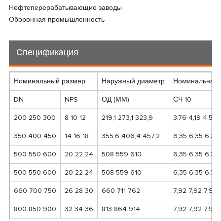
Нефтеперерабатывающие заводы
Оборонная промышленность
Спецификация
Номинальный размер
Наружный диаметр
Номинальная 
DN
NPS
ОД (ММ)
СЧ 10
200 250 300
8 10 12
219,1 273,1 323,9
3,76 4,19 4,57
350 400 450
14 16 18
355,6 406,4 457,2
6,35 6,35 6,35
500 550 600
20 22 24
508 559 610
6,35 6,35 6,35
500 550 600
20 22 24
508 559 610
6,35 6,35 6,35
660 700 750
26 28 30
660 711 762
7,92 7,92 7,92
800 850 900
32 34 36
813 864 914
7,92 7,92 7,92