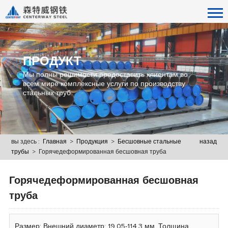
ПРОДУКТ
Мы полны решимости предоставить клиентам во
всем мире комплексные услуги по производству
стальных труб.
вы здесь :
Главная
>
Продукция
>
Бесшовные стальные
назад
трубы
> Горячедеформированная бесшовная труба
Горячедеформированная бесшовная
труба
Размер: Внешний диаметр: 19,05-114,3 мм. Толщина