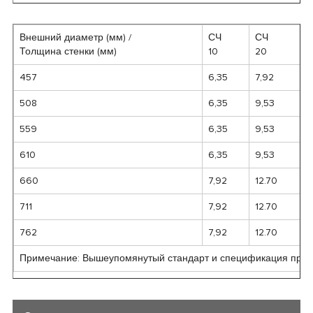
Внешний диаметр (мм) /
СЧ
СЧ
С
Толщина стенки (мм)
10
20
3
457
6,35
7,92
11
508
6,35
9,53
1
559
6,35
9,53
1
610
6,35
9,53
1
660
7,92
12.70
711
7,92
12.70
1
762
7,92
12.70
1
Примечание: Вышеупомянутый стандарт и спецификация привед