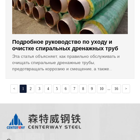
Подробное руководство по уходу и
очистке спиральных дренажных труб
Эта статья объясняет, как правильно обслуживать и
очищать спиральные дренажные трубы,
предотвращать коррозию и смещение, а также
описывает преимущества использования прочных
спиральносварных труб (SSAW) для долговечных
дренажных систем.
...
<
1
2
3
4
5
6
7
8
9
10
16
>