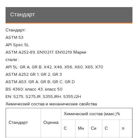
Стандарт
Стандарт:
ASTM 53
API Spec 5L
ASTM A252-89, EN10217, EN10219 Марки
стали :
API 5L: GR A, GR B, X42, X46, X56, X60, X65, X70
ASTM A252 GR 1, GR 2, GR 3
ASTM A53: GR A, GR B, GR C, GR D
BS 4360: класс 43, класс 50
EN: S275, S275JR, S355JRH, S355J2H
Химический состав и механические свойства
Химический состав (макс.)%
Стандарт
Оценка
С
Мн
Си
С
п