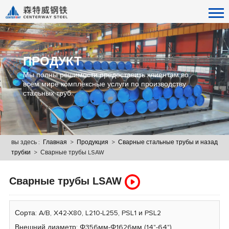
ПРОДУКТ
Мы полны решимости предоставить клиентам во
всем мире комплексные услуги по производству
стальных труб.
вы здесь :
Главная
>
Продукция
>
Сварные стальные трубы и
назад
трубки
> Сварные трубы LSAW
Сварные трубы LSAW
Сорта: A/B, X42-X80, L210-L255, PSL1 и PSL2
Внешний диаметр: Φ356мм-Φ1626мм (14"-64")