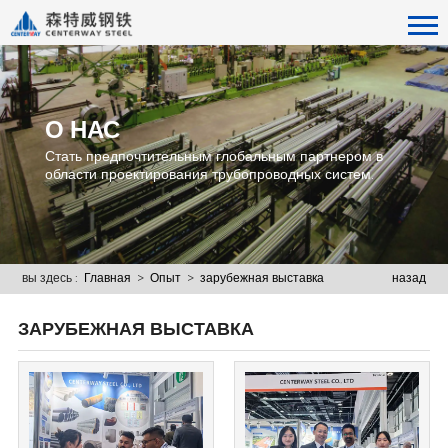
О НАС
Стать предпочтительным глобальным партнером в
области проектирования трубопроводных систем.
вы здесь :
Главная
>
Опыт
>
зарубежная выставка
назад
ЗАРУБЕЖНАЯ ВЫСТАВКА