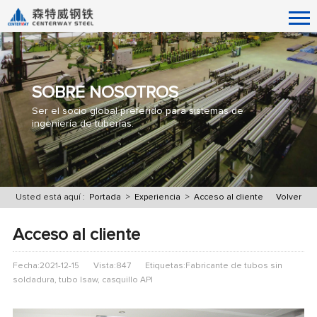
SOBRE NOSOTROS
Ser el socio global preferido para sistemas de
ingeniería de tuberías.
Usted está aquí :
Portada
>
Experiencia
>
Acceso al cliente
Volver
Acceso al cliente
Fecha:2021-12-15
Vista:847
Etiquetas:Fabricante de tubos sin
soldadura, tubo lsaw, casquillo API