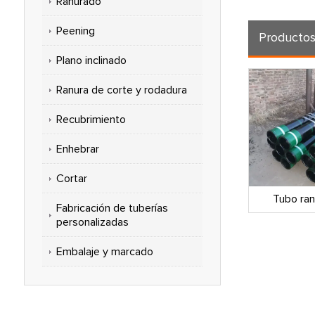
Ranurado
Peening
Producto
Plano inclinado
Ranura de corte y rodadura
Recubrimiento
Enhebrar
Cortar
PI 5ct
Casquillo API 5ct
Tubo ran
Fabricación de tuberías
personalizadas
Embalaje y marcado