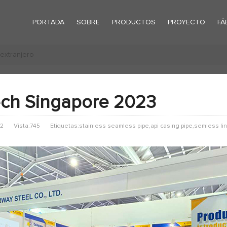
PORTADA
SOBRE
PRODUCTOS
PROYECTO
FÁ
 extranjero
ch Singapore 2023
12
Vista:745
Etiquetas:stainless seamless pipe,api casing pipe,semless lin