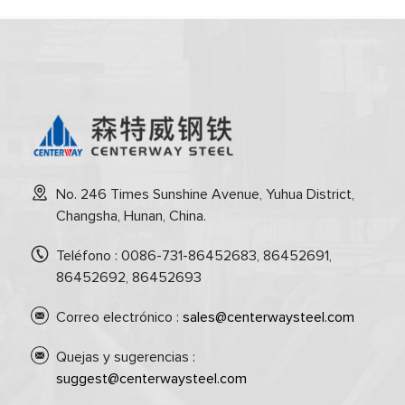
No. 246 Times Sunshine Avenue, Yuhua District,
Changsha, Hunan, China.
Teléfono : 0086-731-86452683, 86452691,
86452692, 86452693
Correo electrónico :
sales@centerwaysteel.com
Quejas y sugerencias :
suggest@centerwaysteel.com