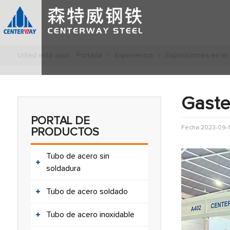
Usted está aquí :
Portada
>
Experiencia
>
Exposiciones en el
Gaste
PORTAL DE
Fecha:2023-09-
PRODUCTOS
Tubo de acero sin
soldadura
Tubo de acero soldado
Tubo de acero inoxidable