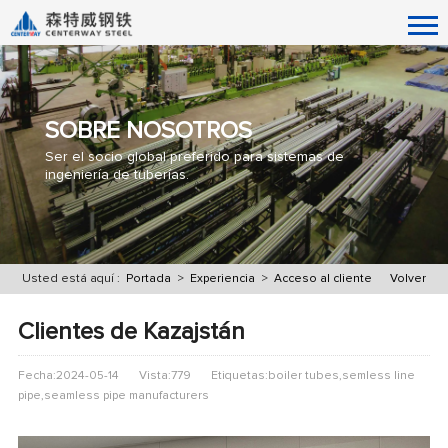
SOBRE NOSOTROS
Ser el socio global preferido para sistemas de
ingeniería de tuberías.
Usted está aquí :
Portada
>
Experiencia
>
Acceso al cliente
Volver
Clientes de Kazajstán
Fecha:2024-05-14
Vista:779
Etiquetas:boiler tubes,semless line
pipe,seamless pipe manufacturers