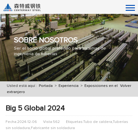
SOBRE NOSOTROS
Ser el socio global preferido para sistemas de
ingeniería de tuberías.
Usted está aquí :
Portada
>
Experiencia
>
Exposiciones en el
Volver
extranjero
Big 5 Global 2024
Fecha:2024-12-06
Vista:562
Etiquetas:Tubo de caldera,Tuberías
sin soldadura,Fabricante sin soldadura