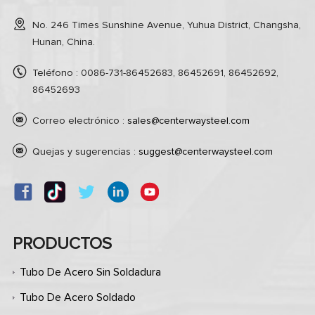
No. 246 Times Sunshine Avenue, Yuhua District, Changsha,
Hunan, China.
Teléfono : 0086-731-86452683, 86452691, 86452692,
86452693
Correo electrónico :
sales@centerwaysteel.com
Quejas y sugerencias :
suggest@centerwaysteel.com
PRODUCTOS
Tubo De Acero Sin Soldadura
Tubo De Acero Soldado