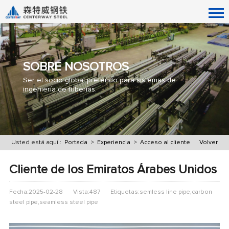
SOBRE NOSOTROS
Ser el socio global preferido para sistemas de
ingeniería de tuberías.
Usted está aquí :
Portada
>
Experiencia
>
Acceso al cliente
Volver
Cliente de los Emiratos Árabes Unidos
Fecha:2025-02-28
Vista:487
Etiquetas:semless line pipe,carbon
steel pipe,seamless steel pipe