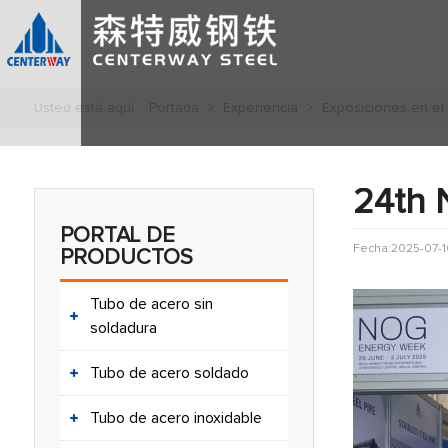
Usted está aquí :
Portada
>
Experiencia
>
Exposiciones en el
24th 
PORTAL DE
Fecha:2025-07-1
PRODUCTOS
Tubo de acero sin
soldadura
Tubo de acero soldado
Tubo de acero inoxidable