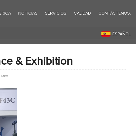
BRICA
NOTICIAS
SERVICIOS
CALIDAD
CONTÁCTENOS.
Volver
ESPAÑOL
e & Exhibition
 pipe