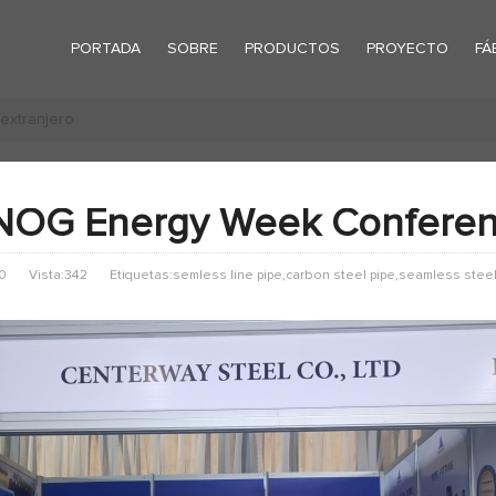
PORTADA
SOBRE
PRODUCTOS
PROYECTO
FÁ
 extranjero
NOG Energy Week Conferenc
0
Vista:342
Etiquetas:semless line pipe,carbon steel pipe,seamless steel