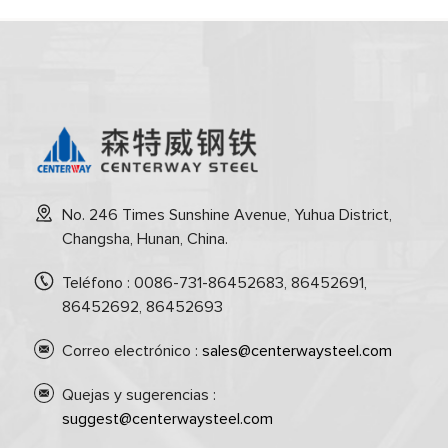
No. 246 Times Sunshine Avenue, Yuhua District,
Changsha, Hunan, China.
Teléfono : 0086-731-86452683, 86452691,
86452692, 86452693
Correo electrónico :
sales@centerwaysteel.com
Quejas y sugerencias :
suggest@centerwaysteel.com