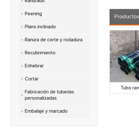
Ranurado
Peening
Producto
Plano inclinado
Ranura de corte y rodadura
Recubrimiento
Enhebrar
Cortar
PI 5ct
Casquillo API 5ct
Tubo ran
Fabricación de tuberías
personalizadas
Embalaje y marcado