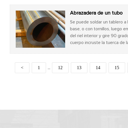
Abrazadera de un tubo
Se puede soldar un tablero a l
base, o con tornillos, luego e
del riel interior y gire 90 grad
cuerpo incruste la tuerca de 
coloque el tubo fijo necesario
del cuerpo del clip de tubo y l
<
1
12
13
14
15
...