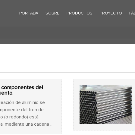
PORTADA
SOBRE
PRODUCTOS
PROYECTO
FÁ
y componentes del
iento.
leación de aluminio se
omponente del tren de
do (o redondo) está
úa, mediante una cadena y
estas del horno.