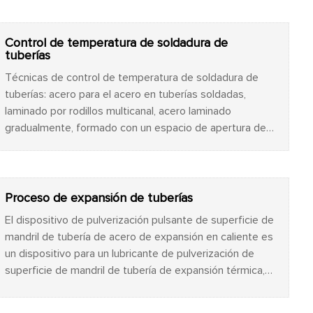
es posible reducir aún más el ahorro de costos de
producción, desempeñando así un papel cada vez más
importante.
Control de temperatura de soldadura de
tuberías
Técnicas de control de temperatura de soldadura de
tuberías: acero para el acero en tuberías soldadas,
laminado por rodillos multicanal, acero laminado
gradualmente, formado con un espacio de apertura de
tubo circular, reducción del rodillo de compresión de
ajuste, control de la separación de la costura de
soldadura en 1 ~ 3 mm, y extremos de soldadura al ras.
La brecha es demasiado grande, lo que reduce el
Proceso de expansión de tuberías
efecto de proximidad causado por la falta de soldadura
El dispositivo de pulverización pulsante de superficie de
por calor de Foucault para producir una fusión indirecta
mandril de tubería de acero de expansión en caliente es
incompleta del cristal o un agrietamiento deficiente.
un dispositivo para un lubricante de pulverización de
superficie de mandril de tubería de expansión térmica,
que se caracteriza por piezas de anillo del cuerpo del
dispositivo de inyección con depósito de lubricante