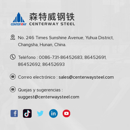
No. 246 Times Sunshine Avenue, Yuhua District,
Changsha, Hunan, China.
Teléfono : 0086-731-86452683, 86452691,
86452692, 86452693
Correo electrónico :
sales@centerwaysteel.com
Quejas y sugerencias :
suggest@centerwaysteel.com