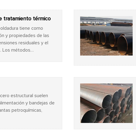
de tratamiento térmico
soldadura tiene como
ión y propiedades de las
ensiones residuales y el
o. Los métodos
 normalizados o
n dos procesos de
cero estructural suelen
alimentación y bandejas de
antas petroquímicas,