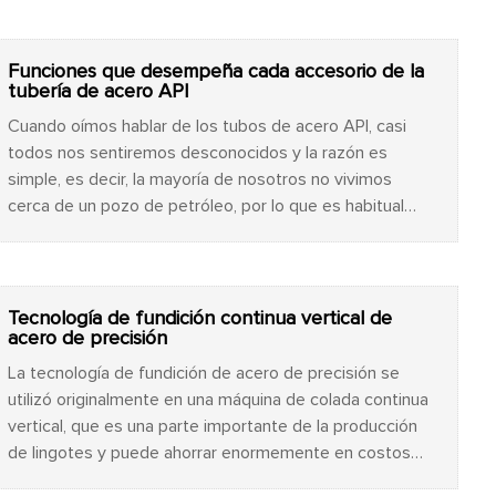
Funciones que desempeña cada accesorio de la
tubería de acero API
Cuando oímos hablar de los tubos de acero API, casi
todos nos sentiremos desconocidos y la razón es
simple, es decir, la mayoría de nosotros no vivimos
cerca de un pozo de petróleo, por lo que es habitual
que tengamos menos conocimiento sobre los tubos de
acero API. .
Tecnología de fundición continua vertical de
acero de precisión
La tecnología de fundición de acero de precisión se
utilizó originalmente en una máquina de colada continua
vertical, que es una parte importante de la producción
de lingotes y puede ahorrar enormemente en costos
operativos. Se ha mejorado la nueva rueda curva, ya que