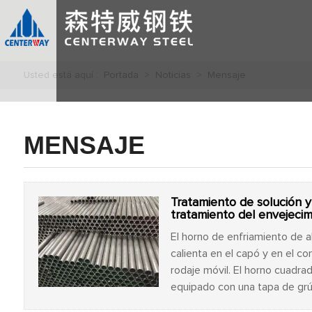
Usted está aquí :
Portada
>
Noticias
>
Mensaje
MENSAJE
Tratamiento de solución 
tratamiento del envejecim
El horno de enfriamiento de a
calienta en el capó y en el c
rodaje móvil. El horno cuadra
equipado con una tapa de gr
un gancho se pueden colgar c