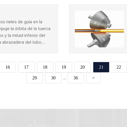
os rieles de guía en la
mpuje la órbita de la tuerca
os y la mitad inferior del
la abrazadera del tubo,
, agregue la mitad superior
a cubierta con tornillos.
16
17
18
19
20
21
22
29
30
36
>
...