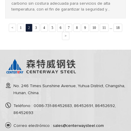
carbono sin costura adecuada para servicios de alta
temperatura, con el fin de garantizar la seguridad y
eficiencia de las tuberías. Cubre los principales grados
de acero como ASTM A106, compara las tuberías sin
costura con las soldadas y destaca los beneficios clave
...
<
1
2
3
4
5
6
7
8
9
10
11
18
para proyectos industriales.
>
No. 246 Times Sunshine Avenue, Yuhua District, Changsha,
Hunan, China.
Teléfono : 0086-731-86452683, 86452691, 86452692,
86452693
Correo electrónico :
sales@centerwaysteel.com