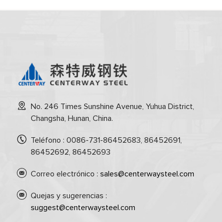
No. 246 Times Sunshine Avenue, Yuhua District,
Changsha, Hunan, China.
Teléfono : 0086-731-86452683, 86452691,
86452692, 86452693
Correo electrónico :
sales@centerwaysteel.com
Quejas y sugerencias :
suggest@centerwaysteel.com