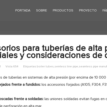
PORTADA
SOBRE
PRODUCTOS
PROYECTO
FÁ
orios para tuberías de alta 
iales y consideraciones de 
1
Vista:654
Etiquetas:boiler tubes,semless line pipe,seamless pipe manuf
s de tuberías en sistemas de alta presión (por encima de 10 000 p
rjados frente a fundidos:
los accesorios forjados (A105, F304, F31
scadas frente a soldadas:
las uniones soldadas evitan fugas en 
de perforación en alta mar.