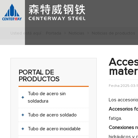
Usted está aquí :
Portada
>
Noticias
>
Noticias de productos
Acces
mater
PORTAL DE
PRODUCTOS
Fecha:2025-03-1
Tubo de acero sin
Los accesorio
soldadura
Accesorios fo
Tubo de acero soldado
fatiga.
Conexiones ro
Tubo de acero inoxidable
hidráulicos y 