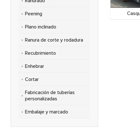
Ranurado
tural
Casquillo API 5ct
Casqui
Peening
Plano inclinado
Ranura de corte y rodadura
Recubrimiento
Enhebrar
Cortar
Fabricación de tuberías
personalizadas
Embalaje y marcado