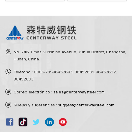
No. 246 Times Sunshine Avenue, Yuhua District, Changsha,
Hunan, China.
Teléfono : 0086-731-86452683, 86452691, 86452692,
86452693
Correo electrónico :
sales@centerwaysteel.com
Quejas y sugerencias :
suggest@centerwaysteel.com