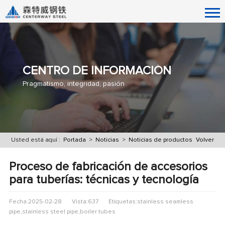
CENTRO DE INFORMACIÓN
Pragmatismo, integridad, pasión
Usted está aquí :
Portada
>
Noticias
>
Noticias de productos
Volver
Proceso de fabricación de accesorios
para tuberías: técnicas y tecnología
Fecha:2025-02-28
Vista:637
Etiquetas:stainless seamless
pipe,stainless steel pipe,boiler tubes