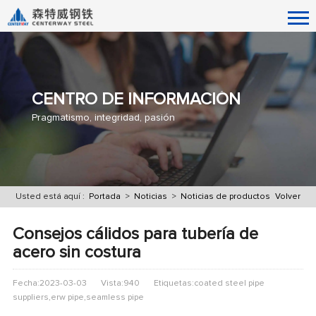
CENTRO DE INFORMACIÓN
Pragmatismo, integridad, pasión
Usted está aquí :
Portada
>
Noticias
>
Noticias de productos
Volver
Consejos cálidos para tubería de
acero sin costura
Fecha:2023-03-03
Vista:940
Etiquetas:coated steel pipe
suppliers,erw pipe,seamless pipe