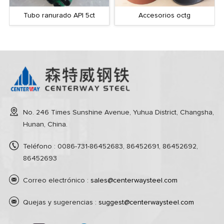
Tubo ranurado API 5ct
Accesorios octg
No. 246 Times Sunshine Avenue, Yuhua District, Changsha,
Hunan, China.
Teléfono : 0086-731-86452683, 86452691, 86452692,
86452693
Correo electrónico :
sales@centerwaysteel.com
Quejas y sugerencias :
suggest@centerwaysteel.com