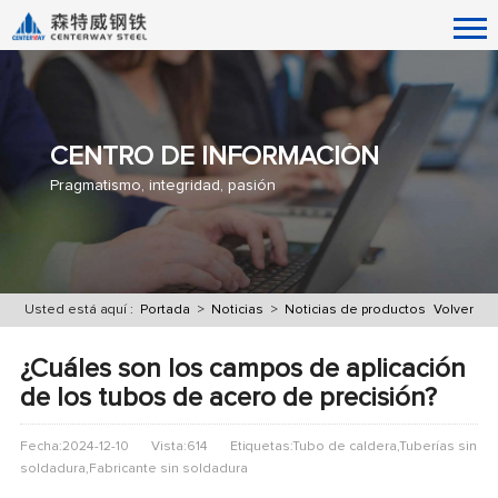
CENTRO DE INFORMACIÓN
Pragmatismo, integridad, pasión
Usted está aquí :
Portada
>
Noticias
>
Noticias de productos
Volver
¿Cuáles son los campos de aplicación
de los tubos de acero de precisión?
Fecha:2024-12-10
Vista:614
Etiquetas:Tubo de caldera,Tuberías sin
soldadura,Fabricante sin soldadura