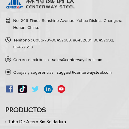
No. 246 Times Sunshine Avenue, Yuhua District, Changsha,
Hunan, China.
Teléfono : 0086-731-86452683, 86452691, 86452692,
86452693
Correo electrónico :
sales@centerwaysteel.com
Quejas y sugerencias :
suggest@centerwaysteel.com
PRODUCTOS
Tubo De Acero Sin Soldadura