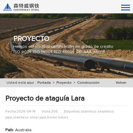
PROYECTO
Hemos obtenido la certificación de grado de crédito
ISO 9001, ISO 14001, ISO 45001, CE, AAA, etc.
Usted está aquí :
Portada
>
Proyecto
>
Construcción
Volver
Proyecto de ataguía Lara
Fecha:2026-04-14
Vista:206
Etiquetas:stainless seamless
pipe,stainless steel pipe,boiler tubes
País:
Australia