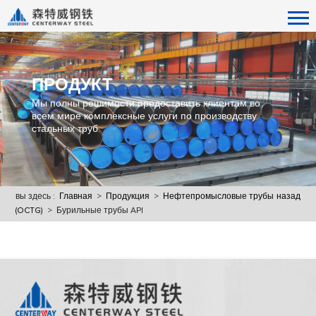
ПРОДУКТ
Мы полны решимости предоставить клиентам во
всем мире комплексные услуги по производству
стальных труб.
вы здесь :
Главная
>
Продукция
>
Нефтепромысловые трубы
назад
(OCTG)
> Бурильные трубы API