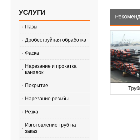
УСЛУГИ
Рекоменд
Пазы
Дробеструйная обработка
Фаска
Нарезание и прокатка
канавок
Покрытие
 трубы
Обсадные трубы API 5CT
Труб
Нарезание резьбы
Резка
Изготовление труб на
заказ