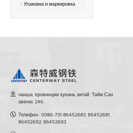
Упаковка и маркировка
чанша, провинции хунань, китай Тайм Сан
авеню, 246.
Телефон : 0086-731-86452683, 86452691,
86452692, 86452693