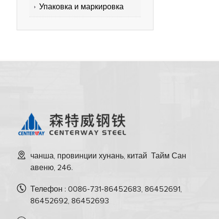
Упаковка и маркировка
чанша, провинции хунань, китай Тайм Сан
авеню, 246.
Телефон : 0086-731-86452683, 86452691,
86452692, 86452693