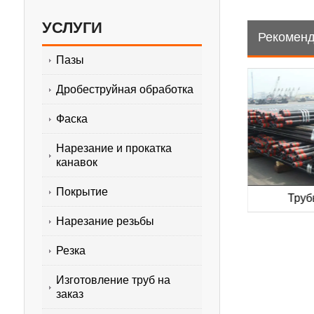
УСЛУГИ
Рекоменд
Пазы
Дробеструйная обработка
Фаска
Нарезание и прокатка
канавок
Покрытие
 трубы
Обсадные трубы API 5CT
Труб
Нарезание резьбы
Резка
Изготовление труб на
заказ