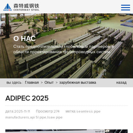
О НАС
Стать предпочтительным глобальным партнером в
области проектирования трубопроводных систем.
вы здесь :
Главная
>
Опыт
>
зарубежная выставка
назад
ADIPEC 2025
дата:2025-11-11
Просмотр:274
метка:seamless pipe
manufacturers,api 5l pipe,lsaw pipe