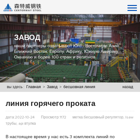
ЗАВОД
наши партнеры охватывают Юго - Восточную Азию,
Ближний Восток, Европу, Африку, Южную Америку,
Океанию и более 100 стран и регионов.
вы здесь :
Главная
>
Завод
>
бесшовная линия
назад
линия горячего проката
дата:2022-10-24
Просмотр:1172
метка:бесшовный регулятор, lsaw
трубы, api втулка
В настоящее время у нас есть 3 комплекта линий по