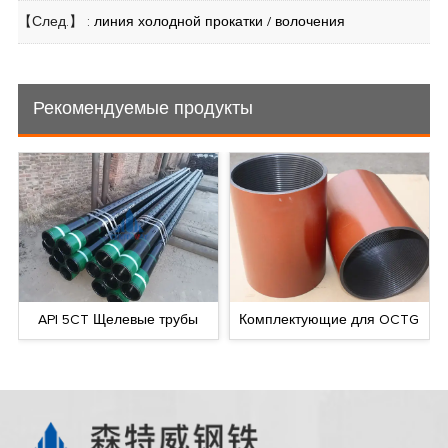
【След.】 :
линия холодной прокатки / волочения
Рекомендуемые продукты
API 5CT Щелевые трубы
Комплектующие для OCTG
Л