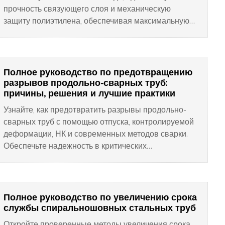
прочность связующего слоя и механическую
защиту полиэтилена, обеспечивая максимальную
антикоррозийную защиту трубопроводов для
нефти, газа и воды. Эта многослойная система
гарантирует долговечность и надежность в самых
жестких эксплуатационных условиях.
Полное руководство по предотвращению
разрывов продольно-сварных труб:
причины, решения и лучшие практики
Узнайте, как предотвратить разрывы продольно-
сварных труб с помощью отпуска, контролируемой
деформации, НК и современных методов сварки.
Обеспечьте надежность в критических
применениях!
Полное руководство по увеличению срока
службы спиральношовных стальных труб
Откройте проверенные методы увеличения срока