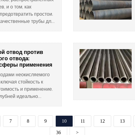
в, и о том, как
предотвратить простои.
качественные трубы для
ом службы.
й отвод против
ого отвода:
 сферы применения
кодами неокисляемого
включая стойкость к
стоимость и применение.
клубней идеально
та!
7
8
9
10
11
12
13
36
>