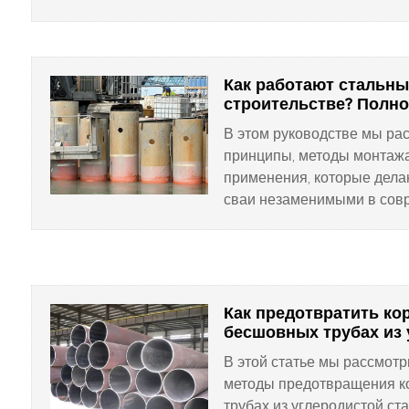
покупателям обеспечить о
производительность и долг
Как работают стальны
строительстве? Полно
В этом руководстве мы р
принципы, методы монтаж
применения, которые дела
сваи незаменимыми в сов
строительстве.
Как предотвратить ко
бесшовных трубах из 
В этой статье мы рассмо
методы предотвращения к
трубах из углеродистой ст