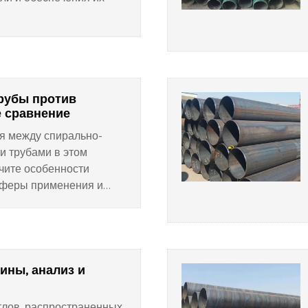
рубы против
 сравнение
я между спирально-
 трубами в этом
чите особенности
 сферы применения и
 оптимальный вариант
те сейчас!
чины, анализ и
отлов, распространенных