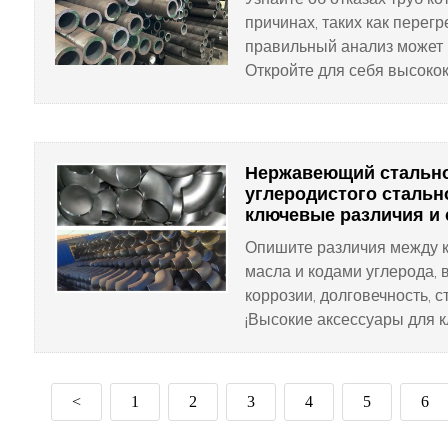
причинах, таких как перегре
правильный анализ может 
Откройте для себя высоко
котлов с длительным срок
Нержавеющий стально
углеродистого стальн
ключевые различия и
Опишите различия между 
масла и кодами углерода, 
коррозии, долговечность, 
¡Высокие аксессуары для 
подходят для вашего проек
<
1
2
3
4
5
6