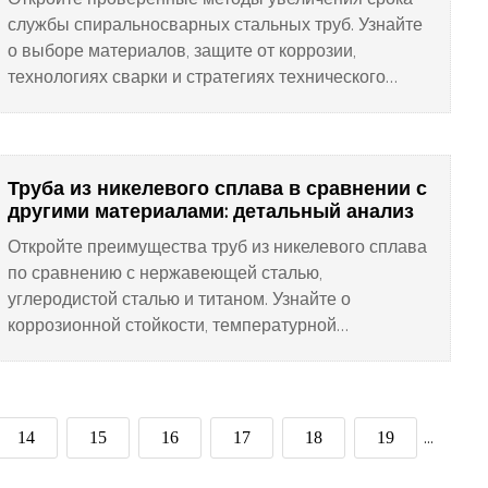
службы спиральносварных стальных труб. Узнайте
о выборе материалов, защите от коррозии,
технологиях сварки и стратегиях технического
обслуживания для достижения максимальной
долговечности. Читайте сейчас!
Труба из никелевого сплава в сравнении с
другими материалами: детальный анализ
Откройте преимущества труб из никелевого сплава
по сравнению с нержавеющей сталью,
углеродистой сталью и титаном. Узнайте о
коррозионной стойкости, температурной
устойчивости и экономической эффективности для
промышленного применения.
14
15
16
17
18
19
...