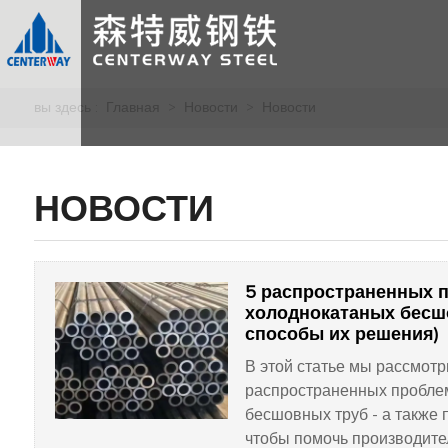
вы здесь :
Главная
>
Новости
>
Новости
НОВОСТИ
5 распространенных 
холоднокатаных бесш
способы их решения)
В этой статье мы рассмот
распространенных пробле
бесшовных труб - а также 
чтобы помочь производите