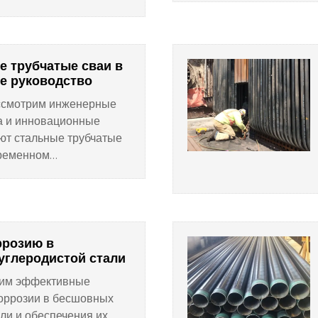
птимальную
овечность.
е трубчатые сваи в
е руководство
ассмотрим инженерные
а и инновационные
ют стальные трубчатые
ременном
ррозию в
углеродистой стали
трим эффективные
оррозии в бесшовных
али и обеспечения их