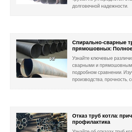
долговечной надежности.
Спирально-сварные т
прямошовных: Полное
Узнайте ключевые различи
сварными и прямошовными
подробном сравнении. Изу
производства, прочность,
стоимость, чтобы выбрать
для вашего проекта. Читай
Отказ труб котла: при
профилактика
Узнайте об отказах труб к