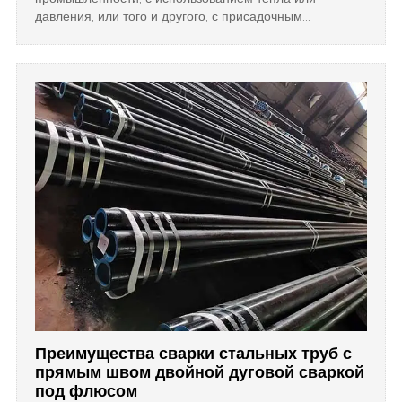
давления, или того и другого, с присадочным
материалом или без него. Вещество сварки проходит
через соответствующие физико-химические процессы,
так что две разделительные поверхности атома
металла образуют металлическую связь, близкую к
решеточному расстоянию (0,3 ~ 0,5 нм), так что два
металла составляют единое целое.
Преимущества сварки стальных труб с
прямым швом двойной дуговой сваркой
под флюсом