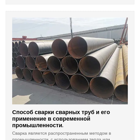
высокой эффективности производства, и она широко
используется в транспортировке нефти и газа,
нефтепроводах, конструкциях и различных
механических трубах. и другие поля. Но на стальную
трубу HFW может влиять качество сырья и процессов, а
также многие другие факторы, трудно контролировать
качество производства, выход продукции, а процесс
сварки все еще необходимо постоянно улучшать.
Способ сварки сварных труб и его
применение в современной
промышленности.
Сварка является распространенным методом в
промышленности, с использованием тепла или