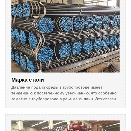
Марка стали
Давление подачи среды в трубопроводе имеет
тенденцию к постепенному увеличению, что особенно
заметно в трубопроводе в режиме онлайн. Это связано
с тем, что в определенном диапазоне повышение
давления нагнетания увеличит экономические выгоды
для газовых линий, например, степень изменения
условий на входе, газ увеличивается, поскольку
давление нагнетания увеличивается, а плотность