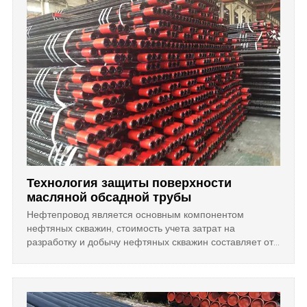
потока уменьшается, так что трение уменьшилось.
Технология защиты поверхности
масляной обсадной трубы
Нефтепровод является основным компонентом
нефтяных скважин, стоимость учета затрат на
разработку и добычу нефтяных скважин составляет от
20% до 30%, в то время как на нефтяной корпус обычно
приходится от 73% до 76% всего потребления
нефтяной трубы.