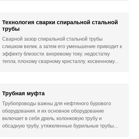
соответствовать техническим характеристикам
готового стального элемента. требования.
Технология сварки спиральной стальной
трубы
Сварной зазор спиральной стальной трубы
слишком велик, а затем его уменьшение приводит к
эффекту близости, вихревому току, недостатку
тепла, плохому сварному кристаллу, косвенному
одновременному появлению неполного
сплавления или растрескивания; если зазор
слишком мал, эффект усиливается вблизи сильной
сварки, чрезмерная температура сварки приводит
Трубная муфта
к образованию пригорания сварочного шва;
Трубопроводы важны для нефтяного бурового
оборудования, и их основное оборудование
включает в себя дрель, колонковую трубу и
обсадную трубу, утяжеленные бурильные трубы,
бурильные стальные трубы малого диаметра и так