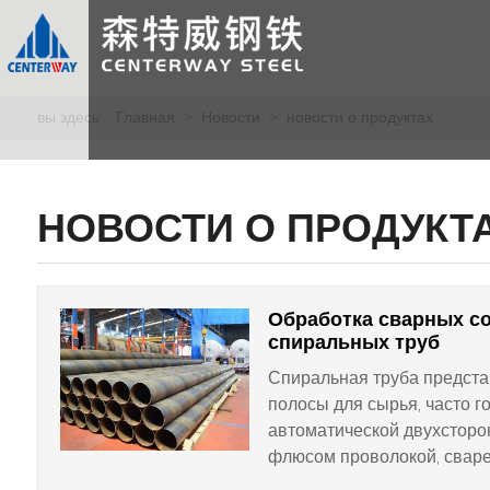
вы здесь :
Главная
>
Новости
>
новости о продуктах
НОВОСТИ О ПРОДУКТ
Обработка сварных с
спиральных труб
Спиральная труба предста
полосы для сырья, часто го
автоматической двухсторо
флюсом проволокой, свар
сварными соединениями т