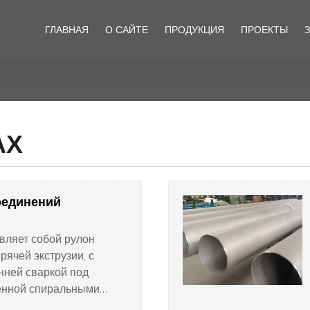
ГЛАВНАЯ
О САЙТЕ
ПРОДУКЦИЯ
ПРОЕКТЫ
АХ
оединений
вляет собой рулон
рячей экструзии, с
нней сваркой под
енной спиральными
руб. Спиральная