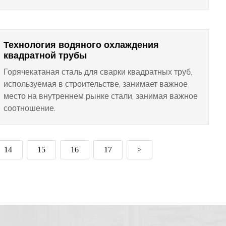
время строится в нашей стране «проект
газопровода с запада на восток», также может
использоваться для экспорта. и заменить
импортное.
Технология водяного охлаждения
квадратной трубы
Горячекатаная сталь для сварки квадратных труб,
используемая в строительстве, занимает важное
место на внутреннем рынке стали, занимая важное
соотношение.
14
15
16
17
>