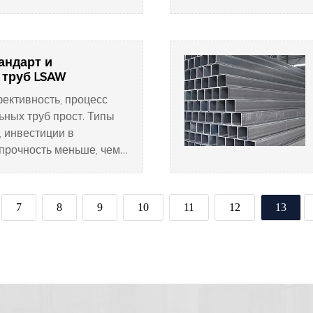
шится прямолинейность
трубыa. длина около
ы стенки уменьшается
андарт и
 труб LSAW
ективность, процесс
ьных труб прост. Типы
, инвестиции в
 прочность меньше, чем
7
8
9
10
11
12
13