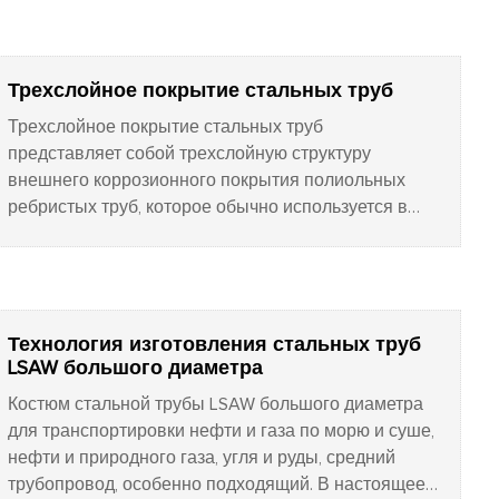
далее. В основном используется для бурения и
заканчивания нефтяных скважин во время
бурения после опоры на стену, чтобы обеспечить
проведение и завершение процесса бурения
Трехслойное покрытие стальных труб
скважин после обычной нормальной эксплуатации
Трехслойное покрытие стальных труб
нефтяной колонны.
представляет собой трехслойную структуру
внешнего коррозионного покрытия полиольных
ребристых труб, которое обычно используется в
качестве консервирующего трубопровода.
Существуют и другие эпоксидные порошки IPN8710,
FBE, такие как эпоксидная смола, антикоррозийная.
Обычно относится к коррозии стенок труб.
Технология изготовления стальных труб
LSAW большого диаметра
Костюм стальной трубы LSAW большого диаметра
для транспортировки нефти и газа по морю и суше,
нефти и природного газа, угля и руды, средний
трубопровод, особенно подходящий. В настоящее