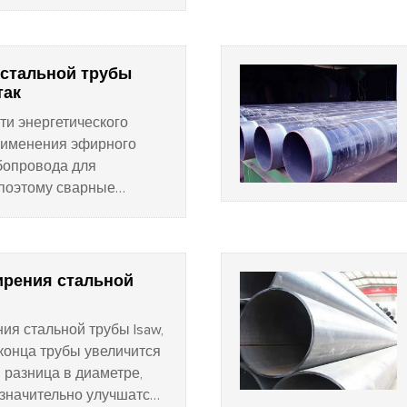
еского процесса
ной стали.
 стальной трубы
так
и энергетического
рименения эфирного
убопровода для
 поэтому сварные
ненно важное значение.
ирения стальной
ия стальной трубы lsaw,
конца трубы увеличится
 разница в диаметре,
 значительно улучшатся,