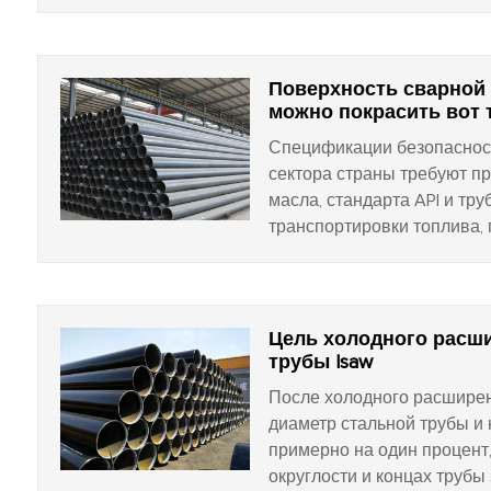
возможностям металлургич
производства трубопровод
Поверхность сварной
можно покрасить вот 
Спецификации безопасност
сектора страны требуют п
масла, стандарта API и тр
транспортировки топлива,
стальные трубы имеют жиз
Цель холодного расш
трубы lsaw
После холодного расширен
диаметр стальной трубы и 
примерно на один процент,
округлости и концах трубы