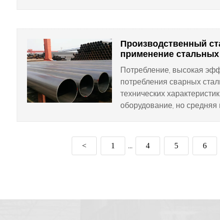
а также значительно улуч
стальной трубы, стальной 
0,5%, уменьшение толщин
примерно на 0,8%.
Производственный ст
применение стальных
Потребление, высокая эфф
потребления сварных стал
технических характеристик
оборудование, но средняя
бесшовная.
<
1
4
5
6
...