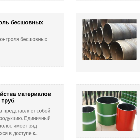
 блок, многоканальная
но прокатанная сталь,
вающимся зазором
роль бесшовных
а количества
оликов, контроль
контроля бесшовных
 концы сварки заподлицо.
ойства материалов
труб.
а представляет собой
продукцию. Единичный
полос имеет ряд
ся в доступе к