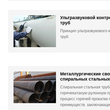
стальная труба в стальной
прокатка валков, постепен
сформированная с откры
Ультразвуковой конт
круглой трубы, регулировк
труб
уменьшающих прижимных р
Принцип ультразвукового 
сварного зазора 1 ~ 3 мм и
труб
Металлургические св
спиральных стальных 
Спиральная стальная труб
горячекатаную рулонную 
процесс горячей прокатки 
преимуществ, заключающих