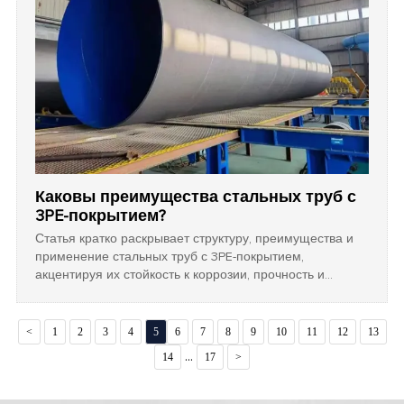
Каковы преимущества стальных труб с
3PE-покрытием?
Статья кратко раскрывает структуру, преимущества и
применение стальных труб с 3PE-покрытием,
акцентируя их стойкость к коррозии, прочность и
долговечность в различных условиях.
<
1
2
3
4
5
6
7
8
9
10
11
12
13
...
14
17
>