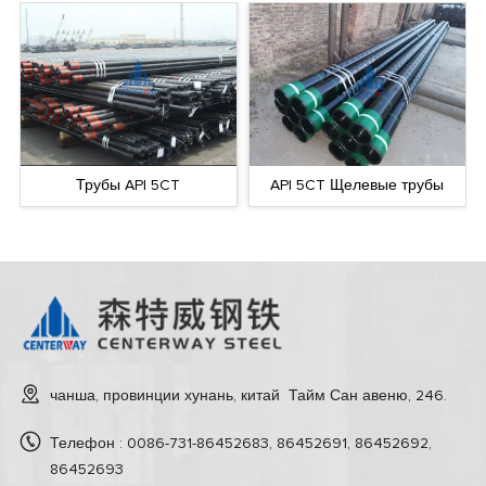
Трубы API 5CT
API 5CT Щелевые трубы
чанша, провинции хунань, китай Тайм Сан авеню, 246.
Телефон : 0086-731-86452683, 86452691, 86452692,
86452693