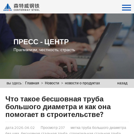
ПРЕСС - ЦЕНТР
Прагматизм, честность, страсть
вы здесь :
Главная
>
Новости
>
новости о продуктах
назад
Что такое бесшовная труба
большого диаметра и как она
помогает в строительстве?
дата:2026-04-02
Просмотр:237
метка:труба большого диаметра