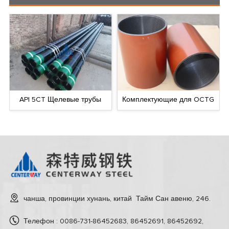
API 5CT Щелевые трубы
Комплектующие для OCTG
чанша, провинции хунань, китай Тайм Сан авеню, 246.
Телефон : 0086-731-86452683, 86452691, 86452692,