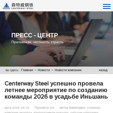
ПРЕСС - ЦЕНТР
Прагматизм, честность, страсть
вы здесь :
Главная
>
Новости
>
Новости компании
назад
Centerway Steel успешно провела
летнее мероприятие по созданию
команды 2026 в усадьбе Иньшань
дата:2026-06-05
Просмотр:129
метка:Тимбилдинг, стальная