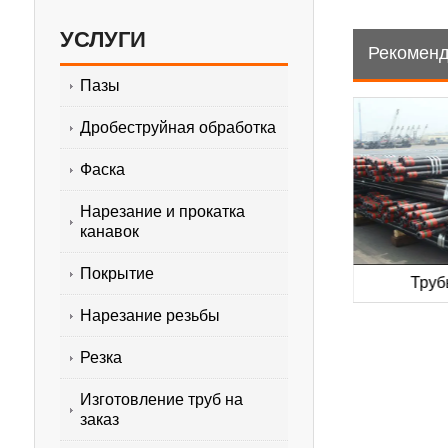
УСЛУГИ
Рекоменд
Пазы
Дробеструйная обработка
Фаска
Нарезание и прокатка
канавок
Покрытие
 трубы
Обсадные трубы API 5CT
Труб
Нарезание резьбы
Резка
Изготовление труб на
заказ