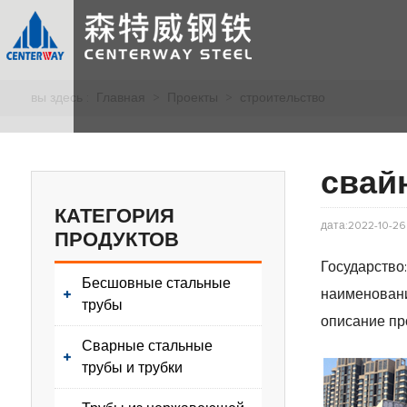
вы здесь :
Главная
>
Проекты
>
строительство
свай
КАТЕГОРИЯ
дата:2022-10-26
ПРОДУКТОВ
Государство
Бесшовные стальные
наименовани
трубы
описание прод
Сварные стальные
трубы и трубки