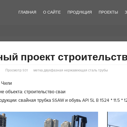
ГЛАВНАЯ
О САЙТЕ
ПРОДУКЦИЯ
ПРОЕКТЫ
ный проект строительств
Просмотр:931
метка:двухфазная нержавеющая сталь трубы
: Чили
е объекта: строительство сваи
укции: свайная трубка SSAW и обувь API 5L B 1524 * 11.5 * 12m