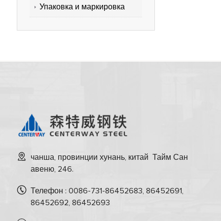
Упаковка и маркировка
чанша, провинции хунань, китай Тайм Сан
авеню, 246.
Телефон : 0086-731-86452683, 86452691,
86452692, 86452693