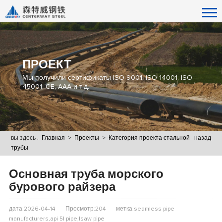
ПРОЕКТ
Мы получили сертификаты ISO 9001, ISO 14001, ISO
45001, CE, AAA и т.д.
вы здесь :
Главная
>
Проекты
>
Категория проекта стальной
назад
трубы
Основная труба морского
бурового райзера
дата:2026-04-14
Просмотр:204
метка:seamless pipe
manufacturers,api 5l pipe,lsaw pipe