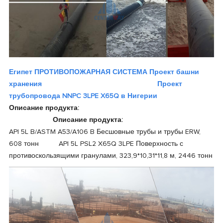
Египет ПРОТИВОПОЖАРНАЯ СИСТЕМА Проект башни
хранения
Проект
трубопровода NNPC 3LPE X65Q в Нигерии
Описание продукта:
Описание продукта:
API 5L B/ASTM A53/A106 B Бесшовные трубы и трубы ERW,
608 тонн
API 5L PSL2 X65Q 3LPE Поверхность с
противоскользящими гранулами, 323,9*10,31*11,8 м, 2446 тонн