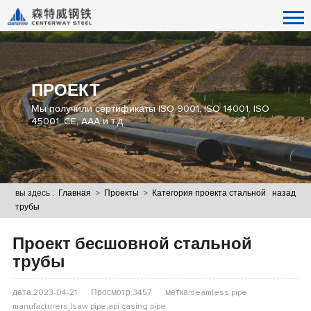
ПРОЕКТ
Мы получили сертификаты ISO 9001, ISO 14001, ISO
45001, CE, AAA и т.д.
вы здесь :
Главная
>
Проекты
>
Категория проекта стальной
назад
трубы
Проект бесшовной стальной
трубы
дата:2023-04-21
Просмотр:3457
метка:seamless pipe
manufacturers,lsaw pipe,api casing pipe