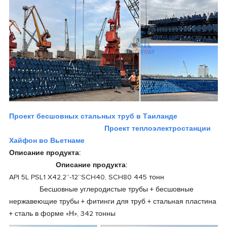
Проект бесшовных стальных труб в Таиланде
Проект теплоэлектростанции
Хайфон во Вьетнаме
Описание продукта:
Описание продукта:
API 5L PSL1 X42,2”-12”SCH40, SCH80 445 тонн
Бесшовные углеродистые трубы + бесшовные
нержавеющие трубы + фитинги для труб + стальная пластина
+ сталь в форме «Н», 342 тонны