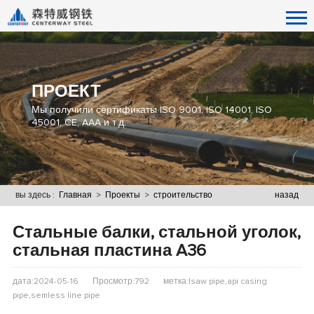
ПРОЕКТ
Мы получили сертификаты ISO 9001, ISO 14001, ISO
45001, CE, AAA и т.д.
вы здесь :
Главная
>
Проекты
>
строительство
назад
Стальные балки, стальной уголок,
стальная пластина A36
дата:2024-05-16
Просмотр:792
метка:lsaw pipe,api casing
pipe,semless line pipe