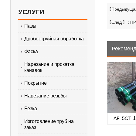
【Предыдущая
УСЛУГИ
【След.】 :
ПР
Пазы
Дробеструйная обработка
Рекоменд
Фаска
Нарезание и прокатка
канавок
Покрытие
Нарезание резьбы
Резка
ы API 5CT
Трубы API 5CT
API 5CT 
Изготовление труб на
заказ