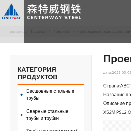
вы здесь :
Главная
>
Проекты
>
прибрежные и морские ра
Прое
КАТЕГОРИЯ
дата:2025-03-0
ПРОДУКТОВ
Страна:АВ
Бесшовные стальные
Название пр
трубы
Описание пр
Сварные стальные
X52M PSL2 O
трубы и трубки