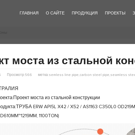
ГЛАВНАЯ
О САЙТЕ
ПРОДУКЦИЯ
ПРОЕКТЫ
йоны
кт моста из стальной ко
6
Просмотр:566
метка:semless line pipe,carbon steel pipe,seamless stee
СТРАЛИЯ
оекта:Проект моста из стальной конструкции
одукта:ТРУБА ERW API5L X42 / X52 / AS1163 C350L0 OD219
D610MM~1219MM, 1100TON)