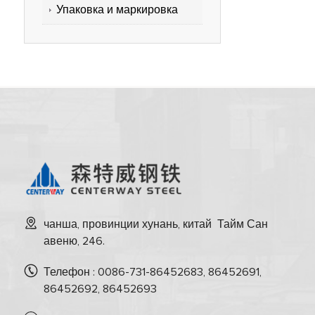
Упаковка и маркировка
чанша, провинции хунань, китай Тайм Сан
авеню, 246.
Телефон : 0086-731-86452683, 86452691,
86452692, 86452693