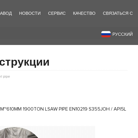
ЗАВОД
НОВОСТИ
СЕРВИС
КАЧЕСТВО
СВЯЗАТЬСЯ С
назад
РУССКИЙ
нструкции
l pipe
MM~610MM 1900TON LSAW PIPE EN10219 S355JOH / API5L