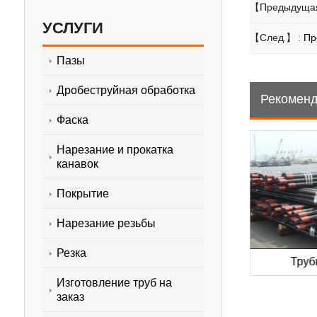
【Предыдущая
УСЛУГИ
【След.】 :
Пр
Пазы
Дробеструйная обработка
Рекоменд
Фаска
Нарезание и прокатка
канавок
Покрытие
Нарезание резьбы
Резка
ы API 5CT
Трубы API 5CT
API 5CT 
Изготовление труб на
заказ