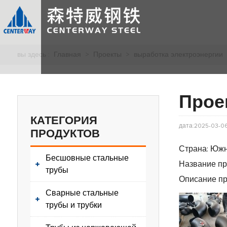
вы здесь :
Главная
>
Проекты
>
выработка электроэнергии
Прое
КАТЕГОРИЯ
дата:2025-03-0
ПРОДУКТОВ
Страна: Юж
Бесшовные стальные
Название пр
трубы
Описание про
Сварные стальные
трубы и трубки