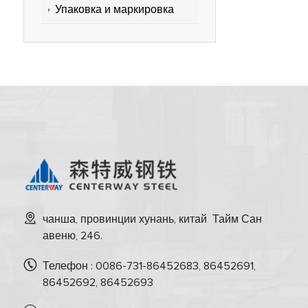
Упаковка и маркировка
чанша, провинции хунань, китай Тайм Сан
авеню, 246.
Телефон : 0086-731-86452683, 86452691,
86452692, 86452693