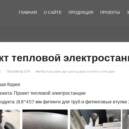
ГЛАВНАЯ
О САЙТЕ
ПРОДУКЦИЯ
ПРОЕКТЫ
кт тепловой электростан
6
Просмотр:578
метка:lsaw pipe,api casing pipe,semless line pipe
ная Корея
оекта: Проект тепловой электростанции
дукта: (8,8~457 мм фитинги для труб и фитинговые втулки 