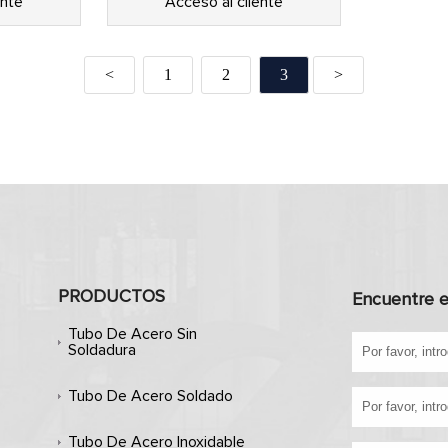
ente
Acceso al cliente
<
1
2
3
>
PRODUCTOS
Encuentre e
Tubo De Acero Sin
Soldadura
Tubo De Acero Soldado
Tubo De Acero Inoxidable