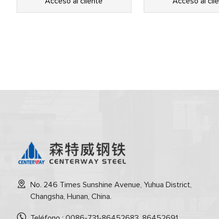
Acceso al cliente
Acceso al cli
No. 246 Times Sunshine Avenue, Yuhua District,
Changsha, Hunan, China.
Teléfono : 0086-731-86452683, 86452691,