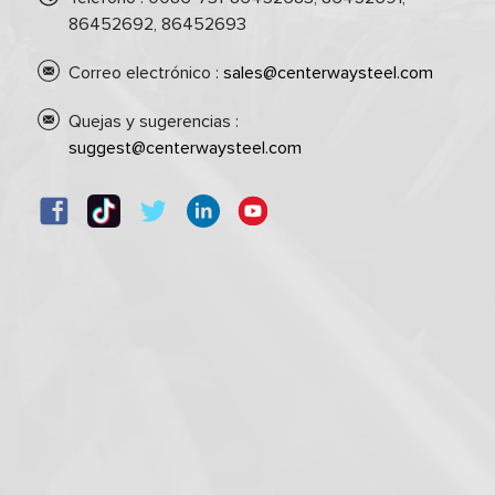
86452692, 86452693
Correo electrónico :
sales@centerwaysteel.com
Quejas y sugerencias :
suggest@centerwaysteel.com