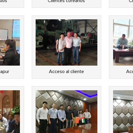
sios
Clientes coreanos
Cl
gapur
Acceso al cliente
Acc