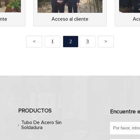
ente
Acceso al cliente
Acc
<
1
2
3
>
PRODUCTOS
Encuentre e
Tubo De Acero Sin
Soldadura