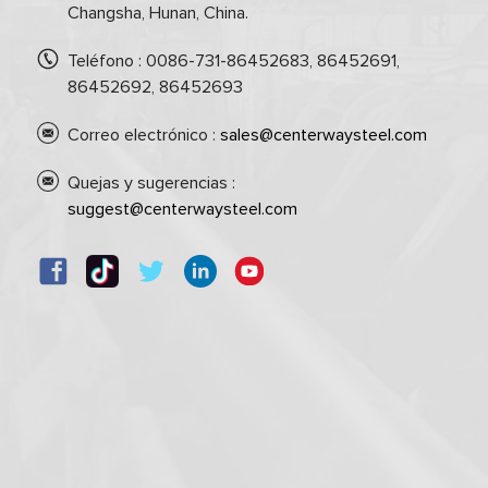
Changsha, Hunan, China.
Teléfono : 0086-731-86452683, 86452691,
86452692, 86452693
Correo electrónico :
sales@centerwaysteel.com
Quejas y sugerencias :
suggest@centerwaysteel.com