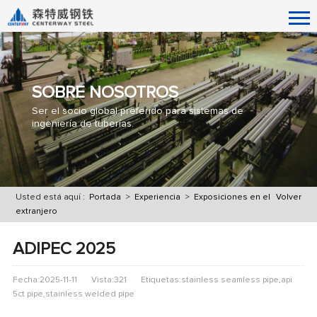
SOBRE NOSOTROS
Ser el socio global preferido para sistemas de
ingeniería de tuberías.
Usted está aquí :
Portada
>
Experiencia
>
Exposiciones en el
Volver
extranjero
ADIPEC 2025
Fecha:2025-11-11
Vista:321
Etiquetas:stainless seamless pipe,api
5ct pipe,stainless welded pipe