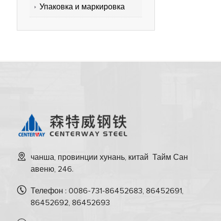
Упаковка и маркировка
чанша, провинции хунань, китай Тайм Сан
авеню, 246.
Телефон : 0086-731-86452683, 86452691,
86452692, 86452693