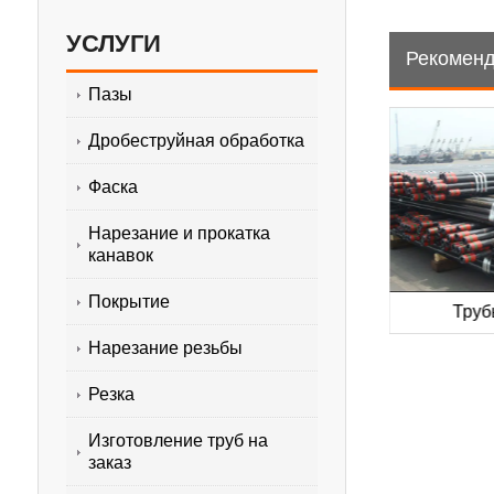
УСЛУГИ
Рекоменд
Пазы
Дробеструйная обработка
Фаска
Нарезание и прокатка
канавок
Покрытие
 трубы
Обсадные трубы API 5CT
Труб
Нарезание резьбы
Резка
Изготовление труб на
заказ