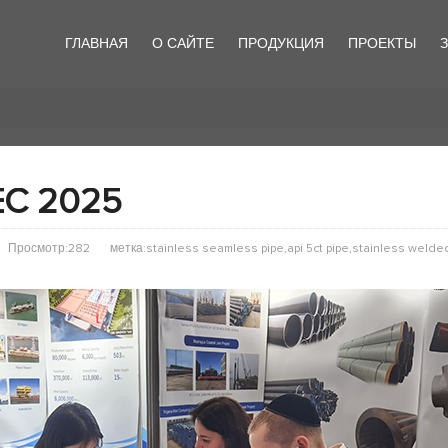
ГЛАВНАЯ
О САЙТЕ
ПРОДУКЦИЯ
ПРОЕКТЫ
EC 2025
Просмотр:282
метка:stainless seamless pipe,api 5ct pipe,stainless welde