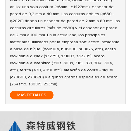
dividir en una sola costura recta, Doble costura recta y
anillo: una sola costura (φ6mm - φ1422mm), espesor de
pared de 0,2 mm a 40 mm; Las costuras dobles (φ630 -
φ2020) tienen un espesor de pared de 2 mm a 80 mm, las
costuras circulares (más de φ630) y el espesor de pared
de 2 mm a 100 mm. En la actualidad, los principales
materiales utilizados por la empresa son: acero inoxidable
a base de níquel (no8904, n06600, n08825, etc.), acero
inoxidable dúplex (s32750, s31803, s32205), acero
inoxidable austenítico (310s, 309s, 316L, 321, 304l, 304,
etc.), ferrita (430, 409l, etc.), aleación de cobre - níquel
(c70600, c70620) y algunos grados especiales de acero
(254smo, s30815, 253ma).
MÁS DETALLES