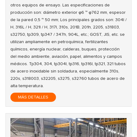
otros equipos de ensayo. Las especificaciones de
producción son: diámetro exterior φ6 ~ φ762 mm, espesor
de la pared 0,5 ~ 50 mm; Los principales grados son: 304l /
H, 316L / H, 321l / H, 317l, 310s, 201B, 201h, 2205, s31803,
s32750, tp309, tp347 / 347h, 904L, etc.; GOST, JIS, etc. se
utilizan ampliamente en petroquímica, fertilizantes
químicos, energía nuclear, calderas, buques, protección
del medio ambiente, aviación, papel, alimentos y campos
médicos. Tp304, 304, tp304l, tp316, tp316l, tp321, 321 tubos
de acero inoxidable sin soldadura, especialmente 310s,
220s, s318003, s32205, s3275, s32760 tubos de acero de
alta temperatura.
MÁS DETALLES