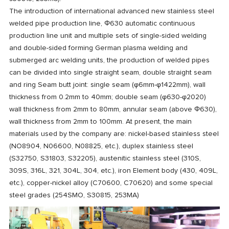
The introduction of international advanced new stainless steel
welded pipe production line, Φ630 automatic continuous
production line unit and multiple sets of single-sided welding
and double-sided forming German plasma welding and
submerged arc welding units, the production of welded pipes
can be divided into single straight seam, double straight seam
and ring Seam butt joint: single seam (φ6mm-φ1422mm), wall
thickness from 0.2mm to 40mm; double seam (φ630-φ2020)
wall thickness from 2mm to 80mm, annular seam (above Φ630),
wall thickness from 2mm to 100mm. At present, the main
materials used by the company are: nickel-based stainless steel
(NO8904, N06600, N08825, etc.), duplex stainless steel
(S32750, S31803, S32205), austenitic stainless steel (310S,
309S, 316L, 321, 304L, 304, etc.), iron Element body (430, 409L,
etc.), copper-nickel alloy (C70600, C70620) and some special
steel grades (254SMO, S30815, 253MA)