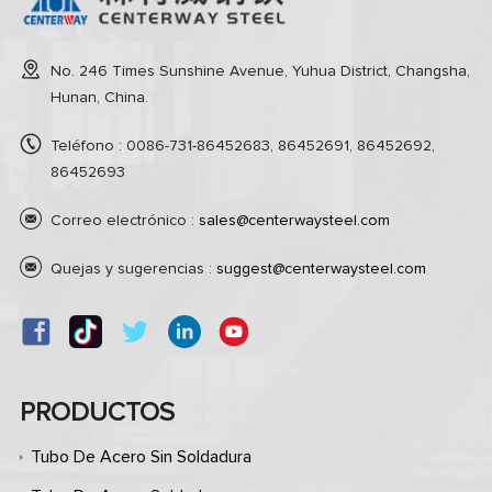
No. 246 Times Sunshine Avenue, Yuhua District, Changsha,
Hunan, China.
Teléfono : 0086-731-86452683, 86452691, 86452692,
86452693
Correo electrónico :
sales@centerwaysteel.com
Quejas y sugerencias :
suggest@centerwaysteel.com
PRODUCTOS
Tubo De Acero Sin Soldadura