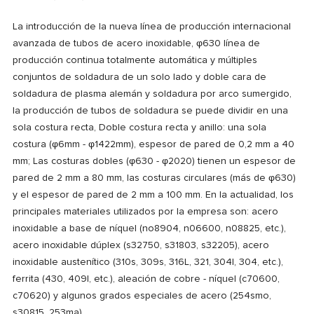
La introducción de la nueva línea de producción internacional
avanzada de tubos de acero inoxidable, φ630 línea de
producción continua totalmente automática y múltiples
conjuntos de soldadura de un solo lado y doble cara de
soldadura de plasma alemán y soldadura por arco sumergido,
la producción de tubos de soldadura se puede dividir en una
sola costura recta, Doble costura recta y anillo: una sola
costura (φ6mm - φ1422mm), espesor de pared de 0,2 mm a 40
mm; Las costuras dobles (φ630 - φ2020) tienen un espesor de
pared de 2 mm a 80 mm, las costuras circulares (más de φ630)
y el espesor de pared de 2 mm a 100 mm. En la actualidad, los
principales materiales utilizados por la empresa son: acero
inoxidable a base de níquel (no8904, n06600, n08825, etc.),
acero inoxidable dúplex (s32750, s31803, s32205), acero
inoxidable austenítico (310s, 309s, 316L, 321, 304l, 304, etc.),
ferrita (430, 409l, etc.), aleación de cobre - níquel (c70600,
c70620) y algunos grados especiales de acero (254smo,
s30815, 253ma).