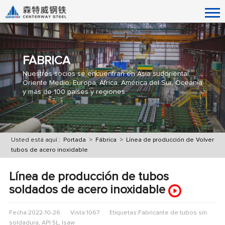
FÁBRICA
Nuestros socios se encuentran en Asia sudoriental,
Oriente Medio, Europa, África, América del Sur, Oceanía
y más de 100 países y regiones.
Usted está aquí :
Portada
>
Fábrica
>
Línea de producción de
Volver
tubos de acero inoxidable
Línea de producción de tubos
soldados de acero inoxidable
Fecha:2022-10-26
Vista:1067
Etiquetas:Fabricante de tubos sin
soldadura, API 5L, lsaw