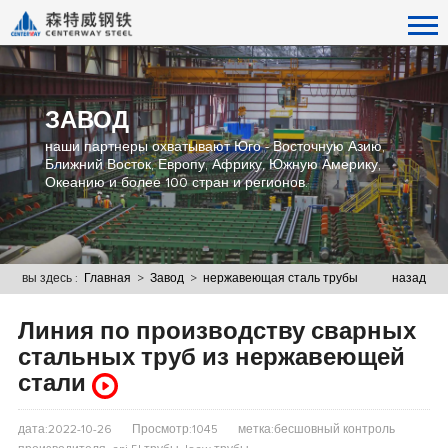
ЗАВОД
наши партнеры охватывают Юго - Восточную Азию,
Ближний Восток, Европу, Африку, Южную Америку,
Океанию и более 100 стран и регионов.
вы здесь :
Главная
>
Завод
>
нержавеющая сталь трубы
назад
Линия по производству сварных
стальных труб из нержавеющей
стали
дата:2022-10-26
Просмотр:1045
метка:бесшовный контроль