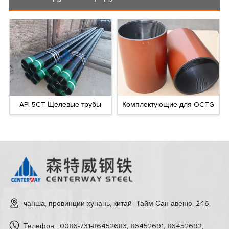
API 5CT Щелевые трубы
Комплектующие для OCTG
чанша, провинции хунань, китай Тайм Сан авеню, 246.
Телефон : 0086-731-86452683, 86452691, 86452692,