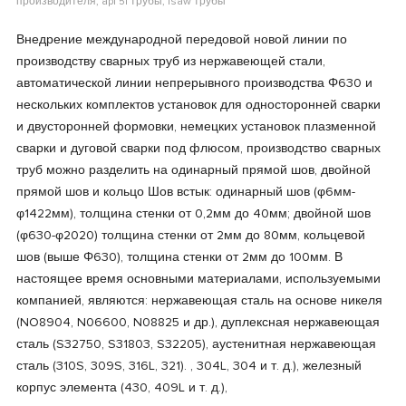
производителя, api 5l трубы, lsaw трубы
Внедрение международной передовой новой линии по
производству сварных труб из нержавеющей стали,
автоматической линии непрерывного производства Φ630 и
нескольких комплектов установок для односторонней сварки
и двусторонней формовки, немецких установок плазменной
сварки и дуговой сварки под флюсом, производство сварных
труб можно разделить на одинарный прямой шов, двойной
прямой шов и кольцо Шов встык: одинарный шов (φ6мм-
φ1422мм), толщина стенки от 0,2мм до 40мм; двойной шов
(φ630-φ2020) толщина стенки от 2мм до 80мм, кольцевой
шов (выше Φ630), толщина стенки от 2мм до 100мм. В
настоящее время основными материалами, используемыми
компанией, являются: нержавеющая сталь на основе никеля
(NO8904, N06600, N08825 и др.), дуплексная нержавеющая
сталь (S32750, S31803, S32205), аустенитная нержавеющая
сталь (310S, 309S, 316L, 321). , 304L, 304 и т. д.), железный
корпус элемента (430, 409L и т. д.),