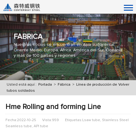
FÁBRICA
Nuestros socios se encuentran en Asia sudoriental,
Oriente Medio, Europa, África, América del Sur, Oceanía
y más de 100 países y regiones.
Usted está aquí :
Portada
>
Fábrica
>
Línea de producción de
Volver
tubos soldados
Hme Rolling and forming Line
Fecha:2022-10-25
Vista:959
Etiquetas:Lsaw tube, Stainless Steel
Seamless tube, API tube